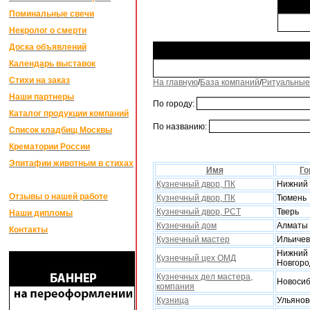
Поминальные свечи
Некролог о смерти
Доска объявлений
Календарь выставок
Стихи на заказ
На главную
/
База компаний
/
Ритуальные
Наши партнеры
По городу:
Каталог продукции компаний
По названию:
Список кладбищ Москвы
Крематории России
Эпитафии животным в стихах
Имя
Го
Кузнечный двор, ПК
Нижний 
Отзывы о нашей работе
Кузнечный двор, ПК
Тюмень
Кузнечный двор, РСТ
Тверь
Наши дипломы
Кузнечный дом
Алматы
Контакты
Кузнечный мастер
Ильичев
Нижний
Кузнечный цех ОМД
Новгоро
Кузнечных дел мастера,
Новосиб
компания
Кузница
Ульянов