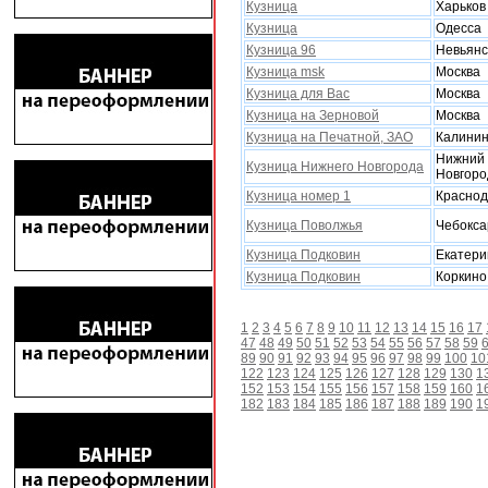
Кузница
Xарьков
Кузница
Одесса
Кузница 96
Невьянс
Кузница msk
Москва
Кузница для Вас
Москва
Кузница на Зерновой
Москва
Кузница на Печатной, ЗАО
Калинин
Нижний
Кузница Нижнего Новгорода
Новгоро
Кузница номер 1
Красно
Кузница Поволжья
Чебокс
Кузница Подковин
Екатери
Кузница Подковин
Коркино
1
2
3
4
5
6
7
8
9
10
11
12
13
14
15
16
17
47
48
49
50
51
52
53
54
55
56
57
58
59
89
90
91
92
93
94
95
96
97
98
99
100
10
122
123
124
125
126
127
128
129
130
1
152
153
154
155
156
157
158
159
160
1
182
183
184
185
186
187
188
189
190
1