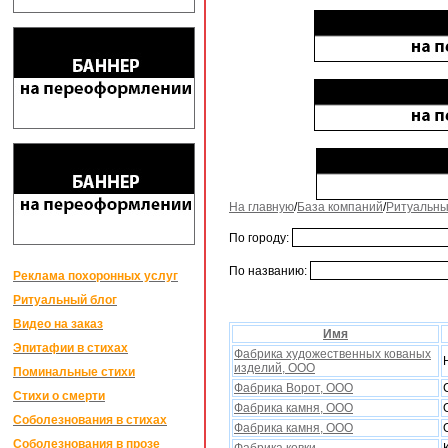
На главную
/
База компаний
/
Ритуальны
По городу:
По названию:
Реклама похоронных услуг
Ритуальный блог
Видео на заказ
Имя
Эпитафии в стихах
Фабрика xудожественныx кованыx
изделий, ООО
Поминальные стихи
Фабрика Ворот, ООО
Стихи о смерти
Фабрика камня, ООО
Соболезнования в стихах
Фабрика камня, ООО
Соболезнования в прозе