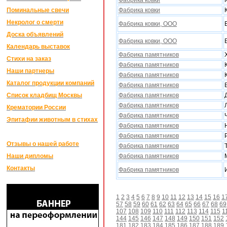
Фабрика ковки
Поминальные свечи
Фабрика ковки
Некролог о смерти
Фабрика ковки, ООО
Доска объявлений
Фабрика ковки, ООО
Календарь выставок
Фабрика памятников
Стихи на заказ
Фабрика памятников
Наши партнеры
Фабрика памятников
Каталог продукции компаний
Фабрика памятников
Список кладбищ Москвы
Фабрика памятников
Фабрика памятников
Крематории России
Фабрика памятников
Эпитафии животным в стихах
Фабрика памятников
Фабрика памятников
Отзывы о нашей работе
Фабрика памятников
Наши дипломы
Фабрика памятников
Контакты
Фабрика памятников
1
2
3
4
5
6
7
8
9
10
11
12
13
14
15
16
1
57
58
59
60
61
62
63
64
65
66
67
68
69
107
108
109
110
111
112
113
114
115
1
144
145
146
147
148
149
150
151
152
181
182
183
184
185
186
187
188
189