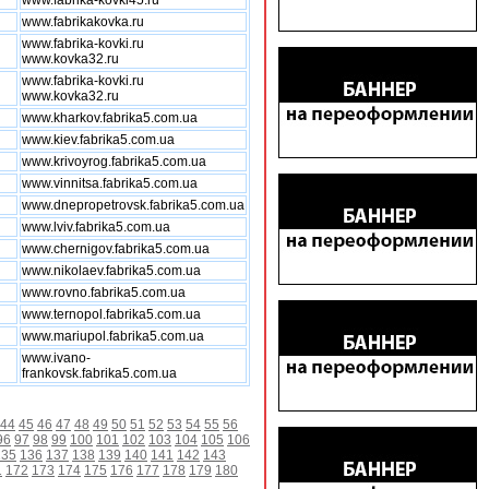
www.fabrika-kovki45.ru
www.fabrikakovka.ru
www.fabrika-kovki.ru
www.kovka32.ru
www.fabrika-kovki.ru
www.kovka32.ru
www.kharkov.fabrika5.com.ua
www.kiev.fabrika5.com.ua
www.krivoyrog.fabrika5.com.ua
www.vinnitsa.fabrika5.com.ua
www.dnepropetrovsk.fabrika5.com.ua
www.lviv.fabrika5.com.ua
www.chernigov.fabrika5.com.ua
www.nikolaev.fabrika5.com.ua
www.rovno.fabrika5.com.ua
www.ternopol.fabrika5.com.ua
www.mariupol.fabrika5.com.ua
www.ivano-
frankovsk.fabrika5.com.ua
44
45
46
47
48
49
50
51
52
53
54
55
56
96
97
98
99
100
101
102
103
104
105
106
135
136
137
138
139
140
141
142
143
1
172
173
174
175
176
177
178
179
180