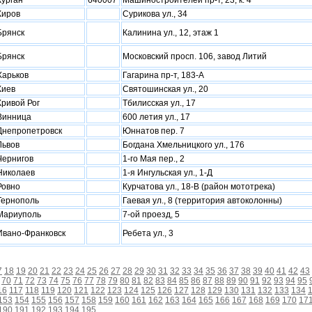
Курган
640007
Машиностроителей пр-т, 23, к. 4
Киров
Сурикова ул., 34
Брянск
Калинина ул., 12, этаж 1
Брянск
Московский просп. 106, завод Литий
Xарьков
Гагарина пр-т, 183-А
Киев
Святошинская ул., 20
Кривой Рог
Тбилисская ул., 17
Винница
600 летия ул., 17
Днепропетровск
Юннатов пер. 7
Львов
Богдана Хмельницкого ул., 176
Чернигов
1-го Мая пер., 2
Николаев
1-я Ингульская ул., 1-Д
Ровно
Курчатова ул., 18-В (район мототрека)
Тернополь
Гаевая ул., 8 (территория автоколонны)
Мариуполь
7-ой проезд, 5
Ивано-Франковск
Ребета ул., 3
7
18
19
20
21
22
23
24
25
26
27
28
29
30
31
32
33
34
35
36
37
38
39
40
41
42
43
70
71
72
73
74
75
76
77
78
79
80
81
82
83
84
85
86
87
88
89
90
91
92
93
94
95
16
117
118
119
120
121
122
123
124
125
126
127
128
129
130
131
132
133
134
153
154
155
156
157
158
159
160
161
162
163
164
165
166
167
168
169
170
17
190
191
192
193
194
195