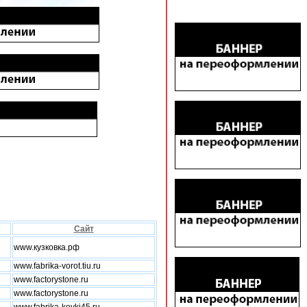
Сайт
www.кузковка.рф
www.fabrika-vorot.tiu.ru
www.factorystone.ru
www.factorystone.ru