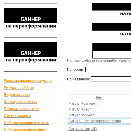
На главную
/
База компаний
/
Ритуальны
По городу:
По названию:
Реклама похоронных услуг
Ритуальный блог
Видео на заказ
Имя
Эпитафии в стихах
Ритуал Комплект
Поминальные стихи
Ритуал Крест
Ритуал Кузбасс
Стихи о смерти
Ритуал Люкс, похоронное бюро
Соболезнования в стихах
Ритуал плюс, ИП
Соболезнования в прозе