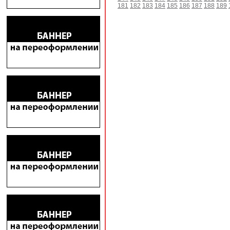
181
182
183
184
185
186
187
188
189