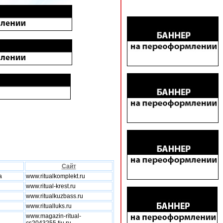
Сайт
а
www.ritualkomplekt.ru
www.ritual-krest.ru
www.ritualkuzbass.ru
www.ritualluks.ru
www.magazin-ritual-