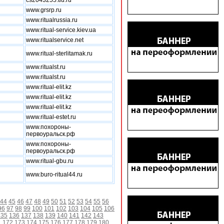
cs2043255.tiu.ru
www.grsrp.ru
www.ritualrussia.ru
www.ritual-service.kiev.ua
www.ritualservice.net
www.ritual-sterlitamak.ru
www.ritualst.ru
www.ritualst.ru
www.ritual-elit.kz
www.ritual-elit.kz
www.ritual-elit.kz
www.ritual-estet.ru
www.похороны-
первоуральск.рф
www.похороны-
первоуральск.рф
www.ritual-gbu.ru
www.buro-ritual44.ru
44
45
46
47
48
49
50
51
52
53
54
55
56
96
97
98
99
100
101
102
103
104
105
106
135
136
137
138
139
140
141
142
143
1
172
173
174
175
176
177
178
179
180