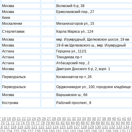
Москва
Волжский б-р, 38
Москва
Ермолаевский пер., 27
Киев
Москаленки
Механизаторов ул., 15
Стерлитамак
Карла Маркса ул., 124
Москва
мкр. Изумрудный, Щелковское шоссе, 19 км
Москва
19-й км Щелковского ш., мкр. Изумрудный
Астана
Герцена ул., 112/1
Астана
Тлендиева пр-т
Астана
Атбасарский пер., 2
Москва
Дмитрия Донского б-р, 2, корп. 1
Первоуральск
Космонавтов пр-т, 26
Первоуральск
Орджоникидзе ул., 100, городское кладбище
Москва
Варшавское ш., 66
Кострома
Рабочий проспект., 8
7
18
19
20
21
22
23
24
25
26
27
28
29
30
31
32
33
34
35
36
37
38
39
40
41
42
43
70
71
72
73
74
75
76
77
78
79
80
81
82
83
84
85
86
87
88
89
90
91
92
93
94
95
16
117
118
119
120
121
122
123
124
125
126
127
128
129
130
131
132
133
134
153
154
155
156
157
158
159
160
161
162
163
164
165
166
167
168
169
170
17