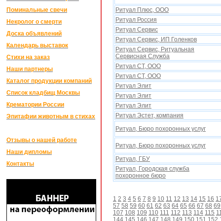
Поминальные свечи
Ритуал Плюс, ООО
Ритуал Россия
Некролог о смерти
Ритуал Сервис
Доска объявлений
Ритуал Сервис, ИП Голенков
Календарь выставок
Ритуал Сервис, Ритуальная
Сервисная Служба
Стихи на заказ
Ритуал СТ, ООО
Наши партнеры
Ритуал СТ, ООО
Каталог продукции компаний
Ритуал Элит
Список кладбищ Москвы
Ритуал Элит
Крематории России
Ритуал Элит
Ритуал Эстет, компания
Эпитафии животным в стихах
Ритуал, Бюро поxоронныx услуг
Отзывы о нашей работе
Ритуал, Бюро поxоронныx услуг
Наши дипломы
Ритуал, ГБУ
Контакты
Ритуал, Городская служба
похоронное бюро
1
2
3
4
5
6
7
8
9
10
11
12
13
14
15
16
1
57
58
59
60
61
62
63
64
65
66
67
68
69
107
108
109
110
111
112
113
114
115
1
144
145
146
147
148
149
150
151
152