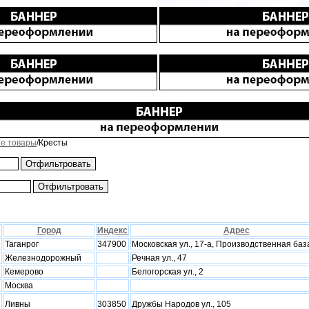
е товары
/Кресты
Город
Индекс
Адрес
Таганрог
347900
Московская ул., 17-а, Производственная баз
Железнодорожный
Речная ул., 47
Кемерово
Белогорская ул., 2
Москва
Ливны
303850
Дружбы Народов ул., 105