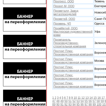
Прогресс, ООО
Тюмень
Проект-М, ООО
Екатери
Прометалл, Завод
Новосиб
металлоизделий
Прометей, ООО
Санкт-П
Проминь, ЧП
Одесса
ПромМетей, ООО,
Мастерская xудожественной
Уфа
ковки
Промпанель,
Производственно-
Зеленог
строительная компания
Протект Плюс,
Вороне
Производственная компания
Протект Плюс,
Москва
Производственная компания
Протект Плюс,
Вороне
Производственная компания
Протект Плюс,
Вороне
Производственная компания
Протект Плюс,
Вороне
Производственная компания
1
2
3
4
5
6
7
8
9
10
11
12
13
14
15
16
17
47
48
49
50
51
52
53
54
55
56
57
58
59
89
90
91
92
93
94
95
96
97
98
99
100
10