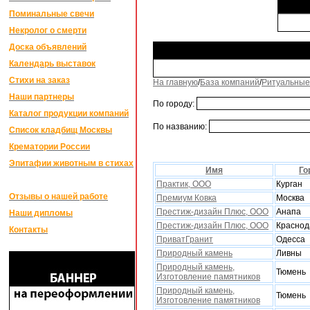
Поминальные свечи
Некролог о смерти
Доска объявлений
Календарь выставок
Стихи на заказ
На главную
/
База компаний
/
Ритуальные
Наши партнеры
По городу:
Каталог продукции компаний
По названию:
Список кладбищ Москвы
Крематории России
Эпитафии животным в стихах
Имя
Го
Практик, ООО
Курган
Отзывы о нашей работе
Премиум Ковка
Москва
Престиж-дизайн Плюс, ООО
Анапа
Наши дипломы
Престиж-дизайн Плюс, ООО
Краснод
Контакты
ПриватГранит
Одесса
Природный камень
Ливны
Природный камень,
Тюмень
Изготовление памятников
Природный камень,
Тюмень
Изготовление памятников