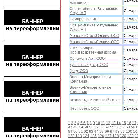
Самара
компания
Спецкомбинат Ритуальных
Самара
Услуг, МП
Самара Гранит
Самара
Спецкомбинат Ритуальных
Самара
Услуг, МП
МонолитСтальСервис, ООО
Самара
МонолитСтальСервис, ООО
Самара
СМК Самара,
Самара
Производственная фирма
Орнамент Арт, ООО
Самара
Кузнечный двор, ООО
Самара
Град, ООО
Самара
Военно-Мемориальная
Самара
Компания
Военно-Мемориальная
Самара
Компания
Вечность, Ритуальный салон
Самара
НеоПроект, ООО
Самара
1
2
3
4
5
6
7
8
9
10
11
12
13
14
15
16
17
47
48
49
50
51
52
53
54
55
56
57
58
59
89
90
91
92
93
94
95
96
97
98
99
100
10
122
123
124
125
126
127
128
129
130
1