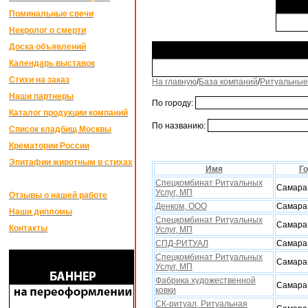
Поминальные свечи
Некролог о смерти
Доска объявлений
Календарь выставок
Стихи на заказ
На главную
/
База компаний
/
Ритуальные
Наши партнеры
По городу:
Каталог продукции компаний
По названию:
Список кладбищ Москвы
Крематории России
Эпитафии животным в стихах
Имя
Г
Спецкомбинат Ритуальных
Самара
Услуг, МП
Отзывы о нашей работе
Денком, ООО
Самара
Наши дипломы
Спецкомбинат Ритуальных
Самара
Контакты
Услуг, МП
СПД-РИТУАЛ
Самара
Спецкомбинат Ритуальных
Самара
Услуг, МП
Фабрика художественной
Самара
ковки
СК-ритуал, Ритуальная