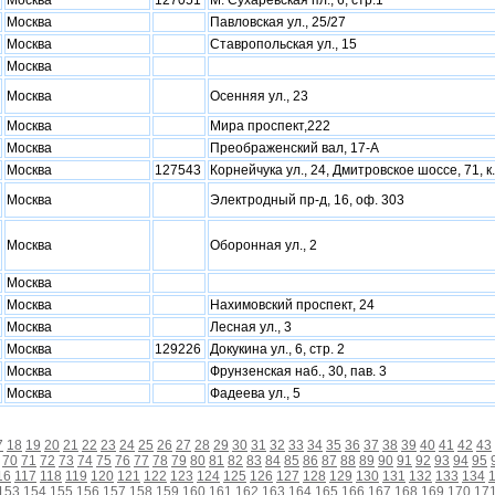
Москва
127051
М. Сухаревская пл., 6, стр.1
Москва
Павловская ул., 25/27
Москва
Ставропольская ул., 15
Москва
Москва
Осенняя ул., 23
Москва
Мира проспект,222
Москва
Преображенский вал, 17-А
Москва
127543
Корнейчука ул., 24, Дмитровское шоссе, 71, к
Москва
Электродный пр-д, 16, оф. 303
Москва
Оборонная ул., 2
Москва
Москва
Нахимовский проспект, 24
Москва
Лесная ул., 3
Москва
129226
Докукина ул., 6, стр. 2
Москва
Фрунзенская наб., 30, пав. 3
Москва
Фадеева ул., 5
7
18
19
20
21
22
23
24
25
26
27
28
29
30
31
32
33
34
35
36
37
38
39
40
41
42
43
70
71
72
73
74
75
76
77
78
79
80
81
82
83
84
85
86
87
88
89
90
91
92
93
94
95
16
117
118
119
120
121
122
123
124
125
126
127
128
129
130
131
132
133
134
153
154
155
156
157
158
159
160
161
162
163
164
165
166
167
168
169
170
17