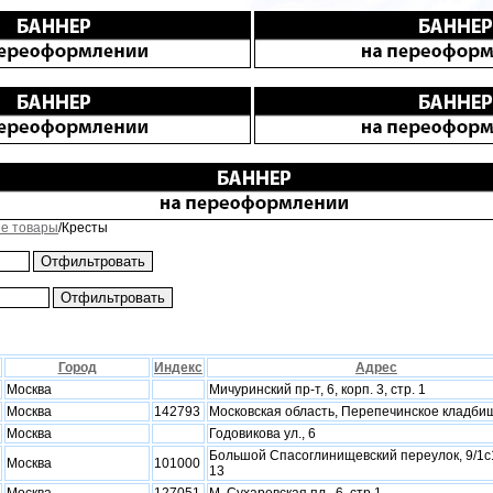
е товары
/Кресты
Город
Индекс
Адрес
Москва
Мичуринский пр-т, 6, корп. 3, стр. 1
Москва
142793
Московская область, Перепечинское кладби
Москва
Годовикова ул., 6
Большой Спасоглинищевский переулок, 9/1с
Москва
101000
13