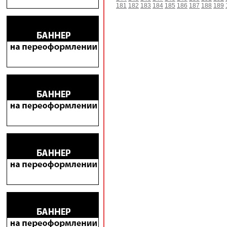
181
182
183
184
185
186
187
188
189