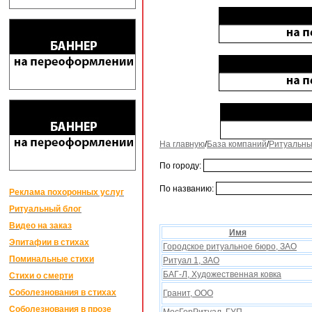
На главную
/
База компаний
/
Ритуальны
По городу:
По названию:
Реклама похоронных услуг
Ритуальный блог
Видео на заказ
Имя
Эпитафии в стихах
Городское ритуальное бюро, ЗАО
Поминальные стихи
Ритуал 1, ЗАО
БАГ-Л, Xудожественная ковка
Стихи о смерти
Соболезнования в стихах
Гранит, ООО
Соболезнования в прозе