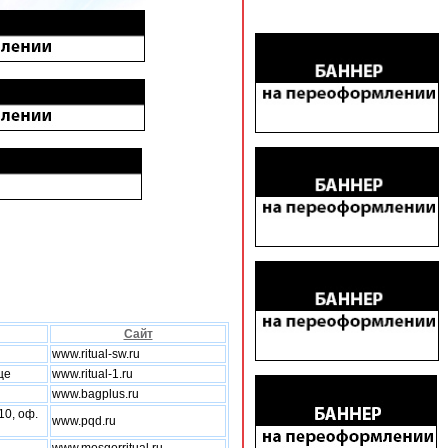
Сайт
www.ritual-sw.ru
ще
www.ritual-1.ru
www.bagplus.ru
10, оф.
www.pqd.ru