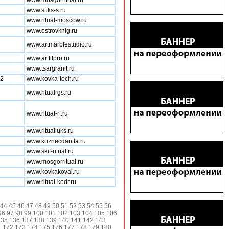
www.mosgorritual.ru
www.stiks-s.ru
www.ritual-moscow.ru
www.ostrovknig.ru
www.artmarblestudio.ru
www.artlitpro.ru
www.tsargranit.ru
.2
www.kovka-tech.ru
www.ritualrgs.ru
www.ritual-rf.ru
www.ritualluks.ru
www.kuznecdanila.ru
www.skif-ritual.ru
www.mosgorritual.ru
www.kovkakoval.ru
www.ritual-kedr.ru
44
45
46
47
48
49
50
51
52
53
54
55
56
96
97
98
99
100
101
102
103
104
105
106
135
136
137
138
139
140
141
142
143
1
172
173
174
175
176
177
178
179
180