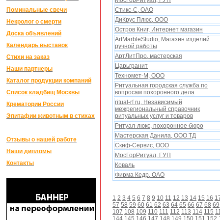
МосГорРитуал, ГУП
Поминальные свечи
Стикс-С, ОАО
ДиКрус Плюс, ООО
Некролог о смерти
Остров Книг, Интернет магазин
Доска объявлений
ArtMarbleStudio, Магазин изделий
Календарь выставок
ручной работы
АртЛитПро, мастерская
Стихи на заказ
Царьгранит
Наши партнеры
Техномет-М, ООО
Каталог продукции компаний
Ритуальная городская служба по
Список кладбищ Москвы
вопросам похоронного дела
ritual-rf ru, Независимый
Крематории России
межрегиональный справочник
Эпитафии животным в стихах
ритуальныx услуг и товаров
Ритуал-люкс, похоронное бюро
Мастерская Данила, ООО ТД
Отзывы о нашей работе
Скиф-Сервис, ООО
Наши дипломы
МосГорРитуал, ГУП
Контакты
Коваль
Фирма Кедр, ОАО
1
2
3
4
5
6
7
8
9
10
11
12
13
14
15
16
1
57
58
59
60
61
62
63
64
65
66
67
68
69
107
108
109
110
111
112
113
114
115
1
144
145
146
147
148
149
150
151
152