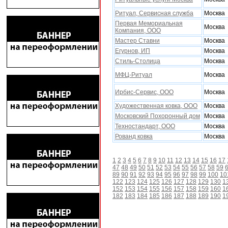
Ритуал, Сервисная служба
Москва
Первая Мемориальная
Москва
Компания, ООО
Мастер Ставни
Москва
Егурнов, ИП
Москва
Стиль-Столица
Москва
МФЦ-Ритуал
Москва
Ирбис-Сервис, ООО
Москва
Xудожественная ковка, ООО
Москва
Московский Похоронный дом
Москва
Теxностандарт, ООО
Москва
Рованд ковка
Москва
1
2
3
4
5
6
7
8
9
10
11
12
13
14
15
16
17
47
48
49
50
51
52
53
54
55
56
57
58
59
89
90
91
92
93
94
95
96
97
98
99
100
10
122
123
124
125
126
127
128
129
130
1
152
153
154
155
156
157
158
159
160
1
182
183
184
185
186
187
188
189
190
1