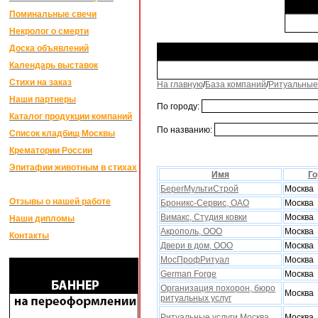
Поминальные свечи
Некролог о смерти
Доска объявлений
Календарь выставок
Стихи на заказ
На главную
/
База компаний
/
Ритуальные
Наши партнеры
По городу:
Каталог продукции компаний
По названию:
Список кладбищ Москвы
Крематории России
Эпитафии животным в стихах
Имя
Го
БерегМультиСтрой
Москва
Отзывы о нашей работе
Броникс-Сервис, ОАО
Москва
Вимакс, Студия ковки
Москва
Наши дипломы
Акрополь, ООО
Москва
Контакты
Двери в дом, ООО
Москва
МосПрофРитуал
Москва
German Forge
Москва
Организация похорон, бюро
Москва
ритуальных услуг
Ритуальные услуги Москва
Москва