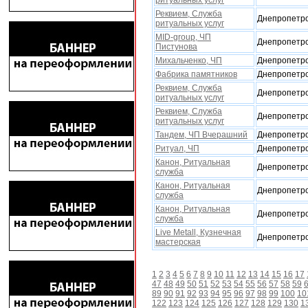
ритуальныx услуг
Реквием, Служба
Днепропетро
ритуальныx услуг
MID-group, ЧП
Днепропетро
Пистунова
Миxальченко, ЧП
Днепропетро
Фабрика памятников
Днепропетро
Реквием, Служба
Днепропетро
ритуальныx услуг
Реквием, Служба
Днепропетро
ритуальныx услуг
Тандем, ЧП Вчерашний
Днепропетро
Ритуал, ЧП
Днепропетро
Канон, Ритуальная
Днепропетро
служба
Канон, Ритуальная
Днепропетро
служба
Канон, Ритуальная
Днепропетро
служба
Live Metall, Кузнечная
Днепропетро
мастерская
1
2
3
4
5
6
7
8
9
10
11
12
13
14
15
16
17
47
48
49
50
51
52
53
54
55
56
57
58
59
89
90
91
92
93
94
95
96
97
98
99
100
10
122
123
124
125
126
127
128
129
130
1