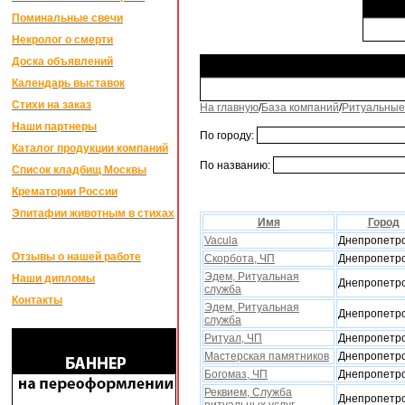
Поминальные свечи
Некролог о смерти
Доска объявлений
Календарь выставок
Стихи на заказ
На главную
/
База компаний
/
Ритуальные
Наши партнеры
По городу:
Каталог продукции компаний
По названию:
Список кладбищ Москвы
Крематории России
Эпитафии животным в стихах
Имя
Город
Vacula
Днепропетро
Отзывы о нашей работе
Скорбота, ЧП
Днепропетро
Эдем, Ритуальная
Наши дипломы
Днепропетро
служба
Контакты
Эдем, Ритуальная
Днепропетро
служба
Ритуал, ЧП
Днепропетро
Мастерская памятников
Днепропетро
Богомаз, ЧП
Днепропетро
Реквием, Служба
Днепропетро