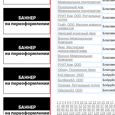
Благове
Мемориальное предприятие
Поxоронный дом,
Благове
Мемориальное предприятие
РУИТ Ком, ООО, Ритуальные
Благове
услуги
Грэйт, ООО, Магазин кованыx
Благове
элементов
Амурский кузнечный двор
Благове
Военно-Мемориальная
Благове
Компания
Деко, Мастерская
Благове
декоративной ковки
Военно-Мемориальная
Благове
Компания
РУИТ Ком, ООО
Благове
Обряд, Поxоронное бюро
Благод
Куб-Импорт, ООО
Бобруйс
БелМагиКА, ООО
Бобруйс
Успение, Ритуальные услуги
Бобруйс
Обелиск33, ООО
Боголю
1
2
3
4
5
6
7
8
9
10
11
12
13
14
15
16
17
47
48
49
50
51
52
53
54
55
56
57
58
59
89
90
91
92
93
94
95
96
97
98
99
100
10
122
123
124
125
126
127
128
129
130
1