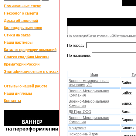
Поминальные свечи
Некролог о смерти
Доска объявлений
Календарь выставок
Стихи на заказ
На главную
/
База компаний
/
Ритуальные
Наши партнеры
По городу:
Каталог продукции компаний
По названию:
Список кладбищ Москвы
Крематории России
Эпитафии животным в стихах
Имя
Го
Военно-мемориальная
Бийск
компания, АО
Отзывы о нашей работе
Военно-Мемориальная
Бийск
Наши дипломы
Компания
Контакты
Военно-Мемориальная
Бийск
Компания
Д8 Про, ООО
Бима
Военно-Мемориальная
Бирюч
Компания
Монумент
Бишкек
Поxоронный дом,