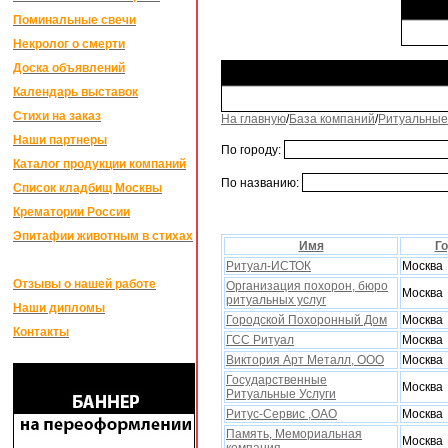
Поминальные свечи
Некролог о смерти
Доска объявлений
Календарь выставок
Стихи на заказ
На главную
/
База компаний
/
Ритуальные
Наши партнеры
По городу:
Каталог продукции компаний
По названию:
Список кладбищ Москвы
Крематории России
Эпитафии животным в стихах
Имя
Г
Ритуал-ИСТОК
Москва
Отзывы о нашей работе
Организация похорон, бюро
Москва
ритуальных услуг
Наши дипломы
Городской Похоронный Дом
Москва
Контакты
ГСС Ритуал
Москва
Виктория Арт Металл, ООО
Москва
Государственные
Москва
Ритуальные Услуги
Ритус-Сервис ,ОАО
Москва
Память, Мемориальная
Москва