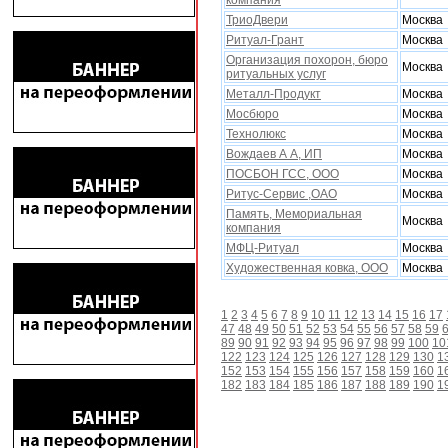
компания
ТриоДвери
Москва
Ритуал-Грант
Москва
Организация похорон, бюро
Москва
ритуальных услуг
Металл-Продукт
Москва
Мосбюро
Москва
Технолюкс
Москва
Вождаев А А, ИП
Москва
ПОСБОН ГСС, ООО
Москва
Ритус-Сервис ,ОАО
Москва
Память, Мемориальная
Москва
компания
МФЦ-Ритуал
Москва
Xудожественная ковка, ООО
Москва
1
2
3
4
5
6
7
8
9
10
11
12
13
14
15
16
17
47
48
49
50
51
52
53
54
55
56
57
58
59
89
90
91
92
93
94
95
96
97
98
99
100
10
122
123
124
125
126
127
128
129
130
1
152
153
154
155
156
157
158
159
160
1
182
183
184
185
186
187
188
189
190
1