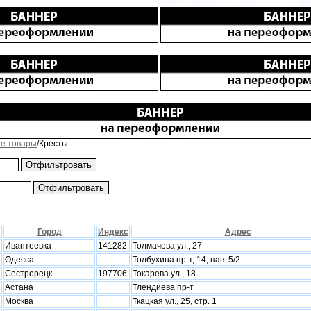
е товары
/Кресты
Город
Индекс
Адрес
Ивантеевка
141282
Толмачева ул., 27
Одесса
Толбухина пр-т, 14, пав. 5/2
Сестрорецк
197706
Токарева ул., 18
Астана
Тлендиева пр-т
Москва
Ткацкая ул., 25, стр. 1