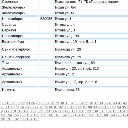
Смоленск
Тихвинка пос., 71, ТК «Город мастеров».
Железногорск
Тихая ул., 6/4
Железногорск
Тихая ул., 6/1
Новосибирск
630056
Тихая ул,1
Саранск
Титова ул., 4
Барнаул
Титова ул., 3
Новосибирск
Титова ул., 198
Екатеринбург
Титова ул., 19, лит. Д, эт. 1
Санкт-Петербург
Типанова ул., 29
Санкт-Петербург
Типанова ул., 29
Тюмень
Тимофея Чаркова ул., 6/4
Архангельск
Тимме ул., 23, эт. 3, оф. 313
Архангельск
Тимме ул., 2
Архангельск
Тимме ул., 17, кор. 2, оф. 8
Иркутск
Тимирязева, 38
7
18
19
20
21
22
23
24
25
26
27
28
29
30
31
32
33
34
35
36
37
38
39
40
41
42
43
70
71
72
73
74
75
76
77
78
79
80
81
82
83
84
85
86
87
88
89
90
91
92
93
94
95
16
117
118
119
120
121
122
123
124
125
126
127
128
129
130
131
132
133
134
153
154
155
156
157
158
159
160
161
162
163
164
165
166
167
168
169
170
17
190
191
192
193
194
195