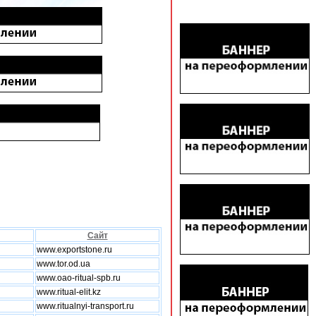
Сайт
www.exportstone.ru
www.tor.od.ua
www.oao-ritual-spb.ru
www.ritual-elit.kz
www.ritualnyi-transport.ru