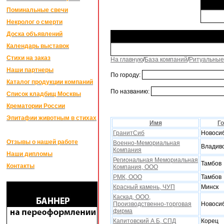
Поминальные свечи
Некролог о смерти
Доска объявлений
Календарь выставок
Стихи на заказ
На главную
/
База компаний
/
Ритуальные
Наши партнеры
По городу:
Каталог продукции компаний
По названию:
Список кладбищ Москвы
Крематории России
Эпитафии животным в стихах
Имя
Г
ГранитСиб
Новоси
Отзывы о нашей работе
Военно-Мемориальная
Владив
Компания
Наши дипломы
Региональная Мемориальная
Тамбов
Контакты
Компания, ООО
РМК, ООО
Тамбов
Красный камень, ЧУП
Минск
Каскад, ООО,
Производственно-торговая
Новоси
фирма
Капитовский А Б, СПД
Корец