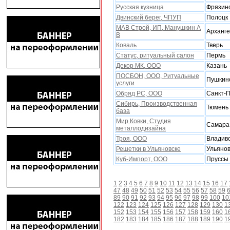
Русская кузница
Фрязин
Двинский берег, ЧПУП
Полоцк
МАВ Строй, ИП, Манушкин А
Арханге
В
Коваль
Тверь
Статус, ритуальный салон
Пермь
Декор МК, ООО
Казань
ПОСБОН, ООО, Ритуальные
Пушкин
услуги
Обряд РС, ООО
Санкт-П
Сибирь, Производственная
Тюмень
база
Мир Ковки, Студия
Самара
металлодизайна
Троя, ООО
Владив
Решетки в Ульяновске
Ульянов
Куб-Импорт, ООО
Пруссы
1
2
3
4
5
6
7
8
9
10
11
12
13
14
15
16
17
47
48
49
50
51
52
53
54
55
56
57
58
59
89
90
91
92
93
94
95
96
97
98
99
100
10
122
123
124
125
126
127
128
129
130
1
152
153
154
155
156
157
158
159
160
1
182
183
184
185
186
187
188
189
190
1