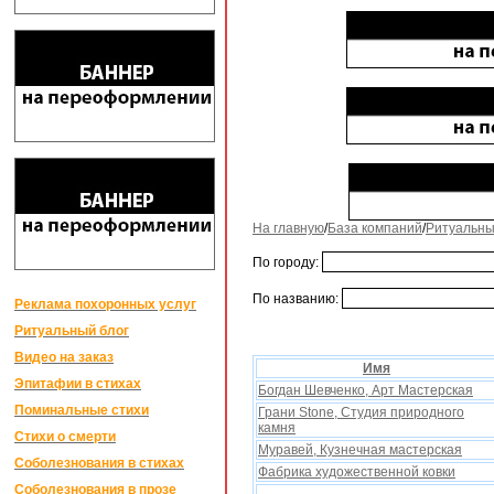
На главную
/
База компаний
/
Ритуальны
По городу:
По названию:
Реклама похоронных услуг
Ритуальный блог
Видео на заказ
Имя
Эпитафии в стихах
Богдан Шевченко, Арт Мастерская
Поминальные стихи
Грани Stone, Студия природного
камня
Стихи о смерти
Муравей, Кузнечная мастерская
Соболезнования в стихах
Фабрика художественной ковки
Соболезнования в прозе