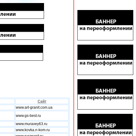
Сайт
www.art-granit.com.ua
www.gs-best.ru
www.muravey63.ru
www.kovka.n-kom.ru