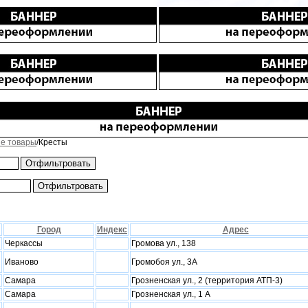
е товары
/Кресты
Город
Индекс
Адрес
Черкассы
Громова ул., 138
Иваново
Громобоя ул., 3А
Самара
Грозненская ул., 2 (территория АТП-3)
Самара
Грозненская ул., 1 А