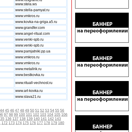
www.rusgranit.ru
www.stela.ws
www.stella-pamyat.ru
www.vmkros.ru
www.kovka-na-griga.a5.ru
www.grandfer.com
www.angel-ritual.com
www.venki-spb.ru
www.venki-spb.ru
www.pamjatniki.pp.ua
www.vmkros.ru
www.vmkros.ru
www.metallrik.ru
www.bestkovka.ru
www.rituall-vechnost.ru
www.art-kovka.ru
www.slava21.ru
44
45
46
47
48
49
50
51
52
53
54
55
56
96
97
98
99
100
101
102
103
104
105
106
135
136
137
138
139
140
141
142
143
1
172
173
174
175
176
177
178
179
180