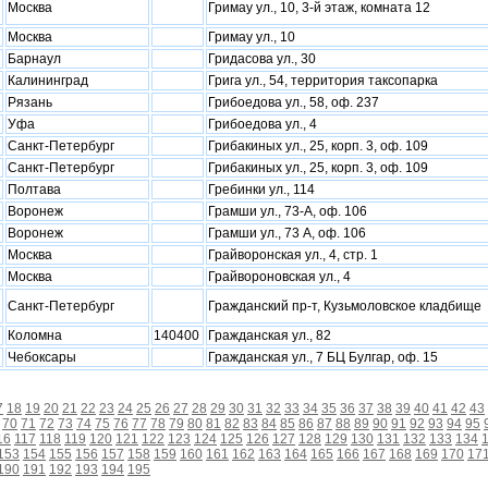
Москва
Гримау ул., 10, 3-й этаж, комната 12
Москва
Гримау ул., 10
Барнаул
Гридасова ул., 30
Калининград
Грига ул., 54, территория таксопарка
Рязань
Грибоедова ул., 58, оф. 237
Уфа
Грибоедова ул., 4
Санкт-Петербург
Грибакиных ул., 25, корп. 3, оф. 109
Санкт-Петербург
Грибакиных ул., 25, корп. 3, оф. 109
Полтава
Гребинки ул., 114
Воронеж
Грамши ул., 73-А, оф. 106
Воронеж
Грамши ул., 73 А, оф. 106
Москва
Грайворонская ул., 4, стр. 1
Москва
Грайвороновская ул., 4
Санкт-Петербург
Гражданский пр-т, Кузьмоловское кладбище
Коломна
140400
Гражданская ул., 82
Чебоксары
Гражданская ул., 7 БЦ Булгар, оф. 15
7
18
19
20
21
22
23
24
25
26
27
28
29
30
31
32
33
34
35
36
37
38
39
40
41
42
43
70
71
72
73
74
75
76
77
78
79
80
81
82
83
84
85
86
87
88
89
90
91
92
93
94
95
16
117
118
119
120
121
122
123
124
125
126
127
128
129
130
131
132
133
134
153
154
155
156
157
158
159
160
161
162
163
164
165
166
167
168
169
170
17
190
191
192
193
194
195