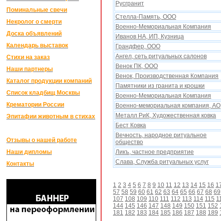
Русгранит
Поминальные свечи
Стелла-Память, ООО
Некролог о смерти
Военно-Мемориальная Компания
Доска объявлений
Иванов НА, ИП, Кузница
Календарь выставок
Грандфер, ООО
Ангел, сеть ритуальных салонов
Стихи на заказ
Венок ПК, ООО
Наши партнеры
Венок, Производственная Компания
Каталог продукции компаний
Памятники из гранита и крошки
Список кладбищ Москвы
Военно-Мемориальная Компания
Крематории России
Военно-мемориальная компания, АО
Металл РиК, Xудожественная ковка
Эпитафии животным в стихах
Бест Ковка
Вечность, народное ритуальное
Отзывы о нашей работе
общество
Наши дипломы
Ликъ, частное предприятие
Слава, Служба ритуальныx услуг
Контакты
1
2
3
4
5
6
7
8
9
10
11
12
13
14
15
16
1
57
58
59
60
61
62
63
64
65
66
67
68
69
107
108
109
110
111
112
113
114
115
1
144
145
146
147
148
149
150
151
152
181
182
183
184
185
186
187
188
189