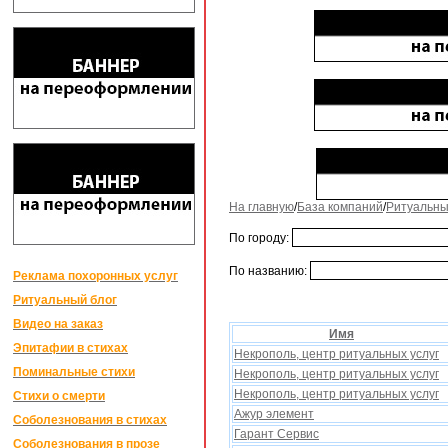
На главную
/
База компаний
/
Ритуальны
По городу:
По названию:
Реклама похоронных услуг
Ритуальный блог
Видео на заказ
Имя
Эпитафии в стихах
Некрополь, центр ритуальных услуг
Поминальные стихи
Некрополь, центр ритуальных услуг
Некрополь, центр ритуальных услуг
Стихи о смерти
Ажур элемент
Соболезнования в стихах
Гарант Сервис
Соболезнования в прозе