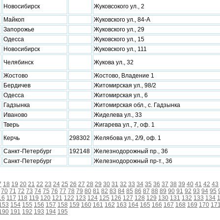
Новосибирск
Жуковсокого ул., 2
Майкоп
Жуковского ул., 84-А
Запорожье
Жуковского ул., 29
Одесса
Жуковского ул., 15
Новосибирск
Жуковского ул., 111
Челябинск
Жукова ул., 32
Жостово
Жостово, Владение 1
Бердичев
Житомирская ул., 98/2
Одесса
Житомирская ул., 6
Гадзынка
Житомирская обл., с. Гадзынка
Иваново
Жиделева ул., 33
Тверь
Жигарева ул., 7, оф. 1
Керчь
298302
Желябова ул., 2/9, оф. 1
Санкт-Петербург
192148
Железнодорожный пр., 36
Санкт-Петербург
Железнодорожный пр-т., 36
7
18
19
20
21
22
23
24
25
26
27
28
29
30
31
32
33
34
35
36
37
38
39
40
41
42
43
70
71
72
73
74
75
76
77
78
79
80
81
82
83
84
85
86
87
88
89
90
91
92
93
94
95
16
117
118
119
120
121
122
123
124
125
126
127
128
129
130
131
132
133
134
153
154
155
156
157
158
159
160
161
162
163
164
165
166
167
168
169
170
17
190
191
192
193
194
195