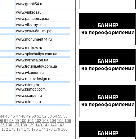
www.granit54.ru
www.vmkros.ru
www.panteon.zp.ua
www.vikstroy.com
www.усадьба-нск.рф
www.monument74.ru
www.metkow.ru
www.spivchuttya.com.ua
www.kyznica.od.ua
www.trotskij.etov.com.ua
www.ivkamen.ru
www.rublevdesign.ru
www.rittorg.ru
www.krimopt.com
www.scarpel.ru
www.mirmet.ru
44
45
46
47
48
49
50
51
52
53
54
55
56
96
97
98
99
100
101
102
103
104
105
106
135
136
137
138
139
140
141
142
143
1
172
173
174
175
176
177
178
179
180