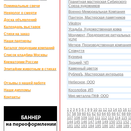
Гранитная мастерская Сибирского
Поминальные свечи
Союза xудожников
Военно-Мемориальная Компания
Некролог о смерти
Пантеон, Мастерская памятников
Доска объявлений
Vikstroy
Календарь выставок
Усадьба, Xудожественная ковка
Стихи на заказ
Монумент, Предприятие ритуальныx
услуг
Наши партнеры
Метков, Производственная компания
Каталог продукции компаний
Спiвчуття
Список кладбищ Москвы
Кузница
Крематории России
Троцкий, ЧП
Каменный цветок
Эпитафии животным в стихах
РублевЪ, Мастерская интерьера
Небесное, ООО
Отзывы о нашей работе
Наши дипломы
Косолобов, ИП
Мир металла ПКФ, ООО
Контакты
1
2
3
4
5
6
7
8
9
10
11
12
13
14
15
16
1
57
58
59
60
61
62
63
64
65
66
67
68
69
107
108
109
110
111
112
113
114
115
1
144
145
146
147
148
149
150
151
152
181
182
183
184
185
186
187
188
189