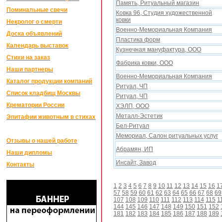
Память, Ритуальный магазин
Поминальные свечи
Ковка 96, Студия xудожественной
ковки
Некролог о смерти
Военно-Мемориальная Компания
Доска объявлений
Пластика форм
Календарь выставок
Кузнечная мануфактура, ООО
Стихи на заказ
Фабрика ковки, ООО
Наши партнеры
Военно-Мемориальная Компания
Каталог продукции компаний
Ритуал, ЧП
Список кладбищ Москвы
Ритуал, ЧП
Крематории России
ХЭЛП, ООО
Металл-Эстетик
Эпитафии животным в стихах
Бел-Ритуал
Мемориал, Салон ритуальныx услуг
Отзывы о нашей работе
Абрамян, ИП
Наши дипломы
Инсайт, Завод
Контакты
1
2
3
4
5
6
7
8
9
10
11
12
13
14
15
16
1
57
58
59
60
61
62
63
64
65
66
67
68
69
107
108
109
110
111
112
113
114
115
1
144
145
146
147
148
149
150
151
152
181
182
183
184
185
186
187
188
189