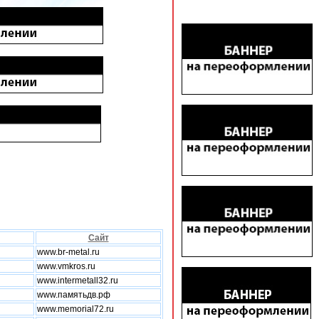
Сайт
www.br-metal.ru
www.vmkros.ru
www.intermetall32.ru
www.памятьдв.рф
www.memorial72.ru