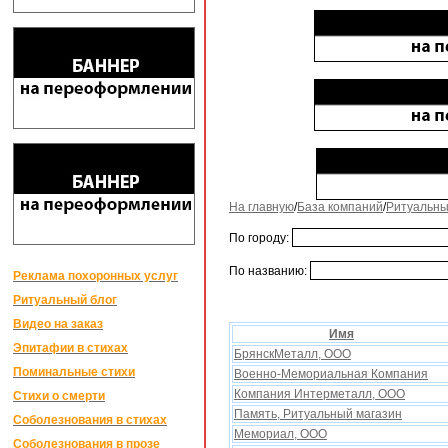
На главную
/
База компаний
/
Ритуальны
По городу:
По названию:
Реклама похоронных услуг
Ритуальный блог
Видео на заказ
Имя
Эпитафии в стихах
БрянскМеталл, ООО
Поминальные стихи
Военно-Мемориальная Компания
Компания Интерметалл, ООО
Стихи о смерти
Память, Ритуальный магазин
Соболезнования в стихах
Мемориал, ООО
Соболезнования в прозе