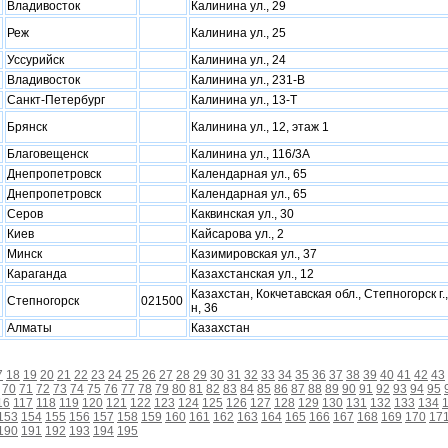
Владивосток
Калинина ул., 29
Реж
Калинина ул., 25
Уссурийск
Калинина ул., 24
Владивосток
Калинина ул., 231-В
Санкт-Петербург
Калинина ул., 13-Т
Брянск
Калинина ул., 12, этаж 1
Благовещенск
Калинина ул., 116/3А
Днепропетровск
Календарная ул., 65
Днепропетровск
Календарная ул., 65
Серов
Каквинская ул., 30
Киев
Кайсарова ул., 2
Минск
Казимировская ул., 37
Караганда
Казахстанская ул., 12
Казахстан, Кокчетавская обл., Степногорск г.,
Степногорск
021500
н, 36
Алматы
Казахстан
7
18
19
20
21
22
23
24
25
26
27
28
29
30
31
32
33
34
35
36
37
38
39
40
41
42
43
70
71
72
73
74
75
76
77
78
79
80
81
82
83
84
85
86
87
88
89
90
91
92
93
94
95
16
117
118
119
120
121
122
123
124
125
126
127
128
129
130
131
132
133
134
153
154
155
156
157
158
159
160
161
162
163
164
165
166
167
168
169
170
17
190
191
192
193
194
195