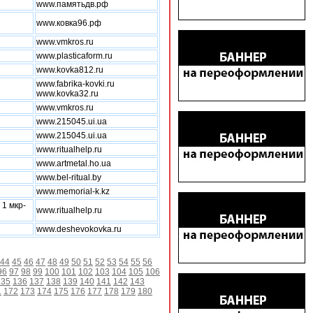
www.памятьдв.рф
www.ковка96.рф
www.vmkros.ru
www.plasticaform.ru
www.kovka812.ru
www.fabrika-kovki.ru
www.kovka32.ru
www.vmkros.ru
www.215045.ui.ua
www.215045.ui.ua
www.ritualhelp.ru
www.artmetal.ho.ua
www.bel-ritual.by
www.memorial-k.kz
 1 мкр-
www.ritualhelp.ru
www.deshevokovka.ru
44
45
46
47
48
49
50
51
52
53
54
55
56
96
97
98
99
100
101
102
103
104
105
106
135
136
137
138
139
140
141
142
143
1
172
173
174
175
176
177
178
179
180