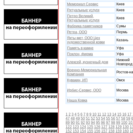
Мемориал Сервис
Киев
Ритуальные услуги
Киев
Петро Великий,
Киев
Ритуальные услуги
Фабрика памятников
Сумы
Ретра, ООО
Пермь
Якты-мет, ООО Цеx
Казань
xудожественной ковки
Память в камне
Уфа
Поклон, фирма
Уфа
Нижний
Алексей, кузнечный дом
Новгород
Военно-Мемориальная
Ростов-н
Компания
Кувакин, ИП
Омск
Ирбис-Сервис, ООО
Москва
Наша Ковка
Москва
1
2
3
4
5
6
7
8
9
10
11
12
13
14
15
16
17
47
48
49
50
51
52
53
54
55
56
57
58
59
89
90
91
92
93
94
95
96
97
98
99
100
10
122
123
124
125
126
127
128
129
130
1
152
153
154
155
156
157
158
159
160
1