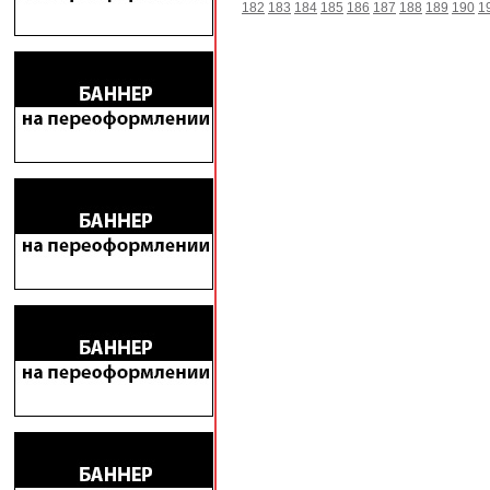
182
183
184
185
186
187
188
189
190
1