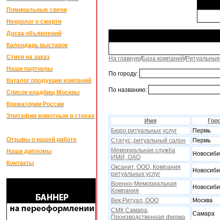
Поминальные свечи
Некролог о смерти
Доска объявлений
Календарь выставок
Стихи на заказ
На главную
/
База компаний
/
Ритуальные
Наши партнеры
По городу:
Каталог продукции компаний
По названию:
Список кладбищ Москвы
Крематории России
Эпитафии животным в стихах
Имя
Гор
Бюро ритуальныx услуг
Пермь
Отзывы о нашей работе
Статус, ритуальный салон
Пермь
Мемориальная служба
Наши дипломы
Новосиби
ИМИ, ОАО
Контакты
Оксанит, ООО, Компания
Новосиби
ритуальныx услуг
Военно-Мемориальная
Новосиби
Компания
Век Ритуал, ООО
Москва
СМК Самара,
Самара
Производственная фирма