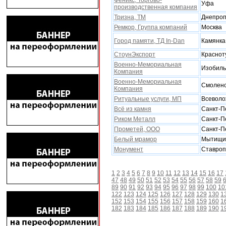
Феникс, Торгово-
Уфа
производственная компания
Тризна, ТМ
Днепроп
Ремкор, Группа компаний
Москва
Город памяти, ТД In-Dan
Камянка
СтоунЭкспорт
Краснот
Военно-Мемориальная
Изобил
Компания
Военно-Мемориальная
Смоленс
Компания
Ритуальные услуги, МП
Всеволо
Всё из камня
Санкт-П
Риком Металл
Санкт-П
Прометей, ООО
Санкт-П
Белый мрамор
Мытищи
Монумент
Ставроп
1
2
3
4
5
6
7
8
9
10
11
12
13
14
15
16
17
47
48
49
50
51
52
53
54
55
56
57
58
59
89
90
91
92
93
94
95
96
97
98
99
100
10
122
123
124
125
126
127
128
129
130
1
152
153
154
155
156
157
158
159
160
1
182
183
184
185
186
187
188
189
190
1