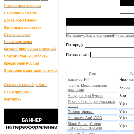
Поминальные свечи
Некролог о смерти
Доска объявлений
Календарь выставок
Стихи на заказ
На главную
/
База компаний
/
Ритуальные
Наши партнеры
По городу:
Каталог продукции компаний
По названию:
Список кладбищ Москвы
Крематории России
Эпитафии животным в стихах
Имя
Го
Баранов, ИП
Нижний 
Отзывы о нашей работе
Гранит, Мемориальная
Киров
компания
Наши дипломы
Мануфактура Бугров
Бор
Контакты
Тихая обитель, ритуальный
Уфа
салон
Поклон, фирма
Уфа
Магнолия Сиб, ООО
Уфа
Stone Servis, Салон
Уфа
натурального камня