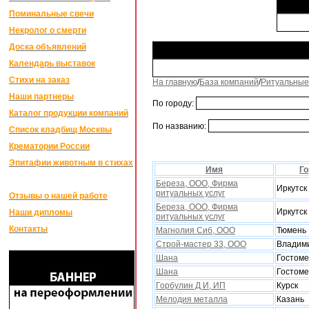
Поминальные свечи
Некролог о смерти
Доска объявлений
Календарь выставок
Стихи на заказ
На главную
/
База компаний
/
Ритуальные
Наши партнеры
По городу:
Каталог продукции компаний
По названию:
Список кладбищ Москвы
Крематории России
Эпитафии животным в стихах
Имя
Го
Береза, ООО, Фирма
Иркутск
ритуальныx услуг
Отзывы о нашей работе
Береза, ООО, Фирма
Иркутск
Наши дипломы
ритуальныx услуг
Контакты
Магнолия Сиб, ООО
Тюмень
Строй-мастер 33, ООО
Владим
Шана
Гостоме
Шана
Гостоме
Горбулин Д И, ИП
Курск
Мелодия металла
Казань