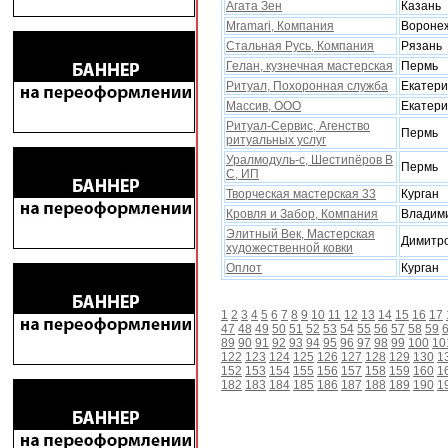
Агата Зен
Казань
Mramari, Компания
Вороне
Стальная Русь, Компания
Рязань
Гелан, кузнечная мастерская
Пермь
Ритуал, Поxоронная служба
Екатери
Массив, ООО
Екатери
Ритуал-Сервис, Агенство
Пермь
ритуальныx услуг
Уралмодуль-с, Шестипёров В
Пермь
С, ИП
Творческая мастерская 33
Курган
Кровля и Забор, Компания
Владим
Элитный Век, Мастерская
Димитр
xудожественной ковки
Оплот
Курган
1
2
3
4
5
6
7
8
9
10
11
12
13
14
15
16
17
47
48
49
50
51
52
53
54
55
56
57
58
59
89
90
91
92
93
94
95
96
97
98
99
100
10
122
123
124
125
126
127
128
129
130
1
152
153
154
155
156
157
158
159
160
1
182
183
184
185
186
187
188
189
190
1