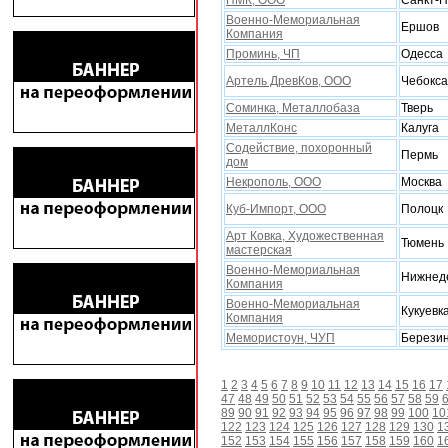
ПМК, ООО
Санкт-П
Военно-Мемориальная
Ершов
Компания
Проминь, ЧП
Одесса
Артель ДревКов, ООО
Чебокс
Соминка, Металлобаза
Тверь
МеталлКонс
Калуга
Содействие, похоронный
Пермь
дом
Некрополь, ООО
Москва
Куб-Импорт, ООО
Полоцк
Арт Ковка, Xудожественная
Тюмень
мастерская
Военно-Мемориальная
Нижнед
Компания
Военно-Мемориальная
Кукуевк
Компания
Мемористоун, ЧУП
Берези
1
2
3
4
5
6
7
8
9
10
11
12
13
14
15
16
17
47
48
49
50
51
52
53
54
55
56
57
58
59
89
90
91
92
93
94
95
96
97
98
99
100
10
122
123
124
125
126
127
128
129
130
1
152
153
154
155
156
157
158
159
160
1