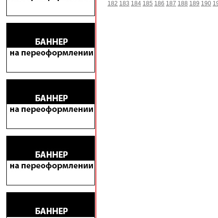
182
183
184
185
186
187
188
189
190
1