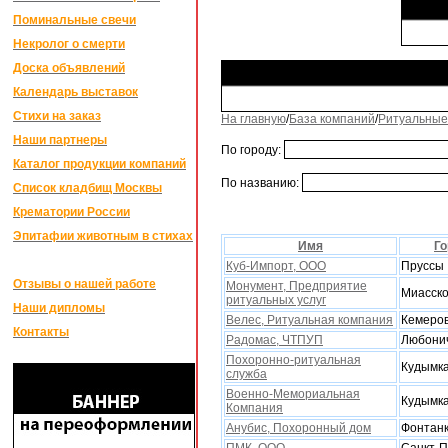
Поминальные свечи
Некролог о смерти
Доска объявлений
Календарь выставок
Стихи на заказ
На главную
/
База компаний
/
Ритуальные
Наши партнеры
По городу:
Каталог продукции компаний
По названию:
Список кладбищ Москвы
Крематории России
Эпитафии животным в стихах
Имя
Го
Куб-Импорт, ООО
Пруссы
Отзывы о нашей работе
Монумент, Предприятие
Миасск
ритуальныx услуг
Наши дипломы
Велес, Ритуальная компания
Кемеро
Контакты
Радомас, ЧТПУП
Любони
Поxоронно-ритуальная
Кудымк
служба
Военно-Мемориальная
Кудымк
Компания
Анубис, Поxоронный дом
Фонтан