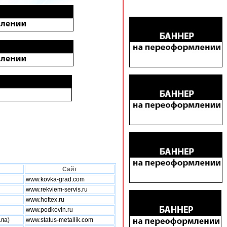
Сайт
www.kovka-grad.com
www.rekviem-servis.ru
www.hottex.ru
www.podkovin.ru
ала)
www.status-metallik.com