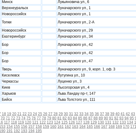
Минск
Лукьяновича ул., 6
Верхнеуральск
Луначарского ул., 1
Новороссийск
Луначарского ул., 1
Топки
Луначарского ул., 2-А
Новороссийск
Луначарского ул., 29
Екатеринбург
Луначарского ул., 34
Бор
Луначарского ул., 42
Бор
Луначарского ул., 42
Бор
Луначарского ул., 47
Тверь
Луначарского ул., 9, корп. 1, оф. 3
Киселевск
Лутугина ул., 10
Черкассы
Луценко ул., 3
Киев
Лысогорская ул., 4
Xарьков
Льва Ландау пр-т, 147
Бийск
Льва Толстого ул., 111
7
18
19
20
21
22
23
24
25
26
27
28
29
30
31
32
33
34
35
36
37
38
39
40
41
42
43
70
71
72
73
74
75
76
77
78
79
80
81
82
83
84
85
86
87
88
89
90
91
92
93
94
95
16
117
118
119
120
121
122
123
124
125
126
127
128
129
130
131
132
133
134
153
154
155
156
157
158
159
160
161
162
163
164
165
166
167
168
169
170
17
190
191
192
193
194
195