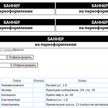
е товары
/Кресты
Город
Индекс
Адрес
Новомосковское
Луговая ул., 2-Е
Москва
Лужнецкая набережная, 2/4, стр. 28
Балашиха
Лукино мкр-н, вл. 49
Екатеринбург
Лукиных ул., 1-Б
Новолукомль
Лукомольское шоссе, 13 (напротив автовокз