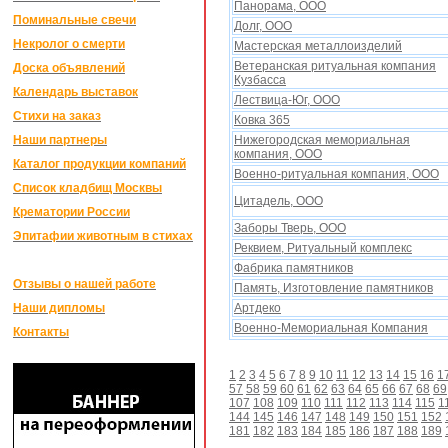
Панорама, ООО
Поминальные свечи
Долг, ООО
Некролог о смерти
Мастерская металлоизделий
Ветеранская ритуальная компания
Доска объявлений
Кузбасса
Календарь выставок
Лествица-Юг, ООО
Стихи на заказ
Ковка 365
Наши партнеры
Нижегородская мемориальная
компания, ООО
Каталог продукции компаний
Военно-ритуальная компания, ООО
Список кладбищ Москвы
Цитадель, ООО
Крематории России
Заборы Тверь, ООО
Эпитафии животным в стихах
Реквием, Ритуальный комплекс
Фабрика памятников
Отзывы о нашей работе
Память, Изготовление памятников
Наши дипломы
Артдеко
Военно-Мемориальная Компания
Контакты
1
2
3
4
5
6
7
8
9
10
11
12
13
14
15
16
1
57
58
59
60
61
62
63
64
65
66
67
68
69
107
108
109
110
111
112
113
114
115
1
144
145
146
147
148
149
150
151
152
181
182
183
184
185
186
187
188
189