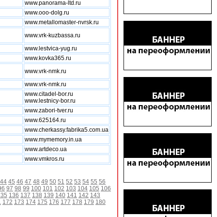
www.panorama-ltd.ru
www.ooo-dolg.ru
www.metallomaster-nvrsk.ru
www.vrk-kuzbassa.ru
www.lestvica-yug.ru
www.kovka365.ru
www.vrk-nmk.ru
www.vrk-nmk.ru
www.citadel-bor.ru
www.lestnicy-bor.ru
www.zabori-tver.ru
www.625164.ru
www.cherkassy.fabrika5.com.ua
www.mymemory.in.ua
www.artdeco.ua
www.vmkros.ru
44
45
46
47
48
49
50
51
52
53
54
55
56
96
97
98
99
100
101
102
103
104
105
106
135
136
137
138
139
140
141
142
143
1
172
173
174
175
176
177
178
179
180