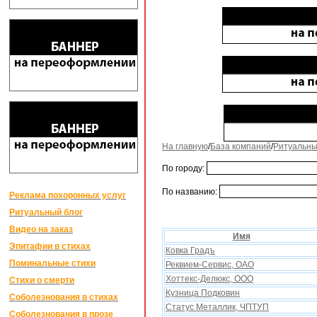
На главную
/
База компаний
/
Ритуальны
По городу:
По названию:
Реклама похоронных услуг
Ритуальный блог
Видео на заказ
Имя
Эпитафии в стихах
Ковка Градъ
Поминальные стихи
Реквием-Сервис, ОАО
Хоттекс-Делюкс, ООО
Стихи о смерти
Кузница Подковин
Соболезнования в стихах
Статус Металлик, ЧПТУП
Соболезнования в прозе