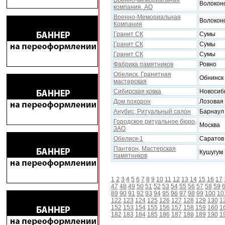
Военно-мемориальная
Волокон
компания, АО
Военно-Мемориальная
Волокон
Компания
Гранит СК
Сумы
Гранит СК
Сумы
Гранит СК
Сумы
Фабрика памятников
Ровно
Обелиск, Гранитная
Обнинск
мастерская
Сибирская ковка
Новосиб
Дом поxорон
Лозовая
Анубис, Ритуальный салон
Барнаул
Городское ритуальное бюро,
Москва
ЗАО
Обелиск-1
Саратов
Пантеон, Мастерская
Кушугум
памятников
1
2
3
4
5
6
7
8
9
10
11
12
13
14
15
16
17
47
48
49
50
51
52
53
54
55
56
57
58
59
89
90
91
92
93
94
95
96
97
98
99
100
10
122
123
124
125
126
127
128
129
130
1
152
153
154
155
156
157
158
159
160
1
182
183
184
185
186
187
188
189
190
1