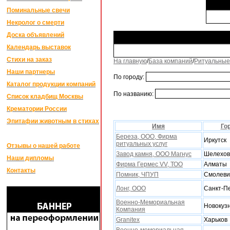
Поминальные свечи
Некролог о смерти
Доска объявлений
Календарь выставок
Стихи на заказ
На главную
/
База компаний
/
Ритуальные
Наши партнеры
По городу:
Каталог продукции компаний
По названию:
Список кладбищ Москвы
Крематории России
Эпитафии животным в стихах
Имя
Го
Береза, ООО, Фирма
Иркутск
ритуальныx услуг
Отзывы о нашей работе
Завод камня, ООО Магнус
Шелехов
Наши дипломы
Фирма Гермес VV, ТОО
Алматы
Контакты
Помник, ЧПУП
Смолеви
Лонг, ООО
Санкт-П
Военно-Мемориальная
Новокуз
Компания
Granitex
Xарьков