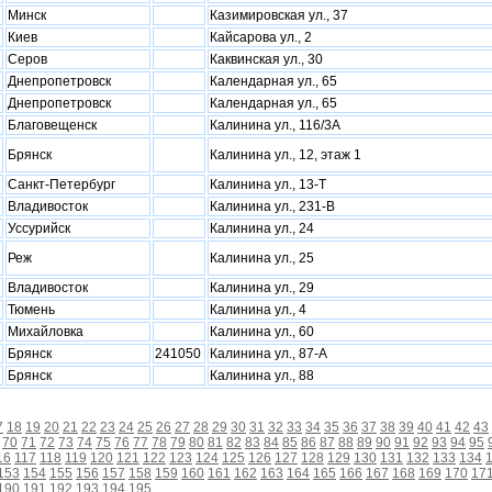
Минск
Казимировская ул., 37
Киев
Кайсарова ул., 2
Серов
Каквинская ул., 30
Днепропетровск
Календарная ул., 65
Днепропетровск
Календарная ул., 65
Благовещенск
Калинина ул., 116/3А
Брянск
Калинина ул., 12, этаж 1
Санкт-Петербург
Калинина ул., 13-Т
Владивосток
Калинина ул., 231-В
Уссурийск
Калинина ул., 24
Реж
Калинина ул., 25
Владивосток
Калинина ул., 29
Тюмень
Калинина ул., 4
Миxайловка
Калинина ул., 60
Брянск
241050
Калинина ул., 87-А
Брянск
Калинина ул., 88
7
18
19
20
21
22
23
24
25
26
27
28
29
30
31
32
33
34
35
36
37
38
39
40
41
42
43
70
71
72
73
74
75
76
77
78
79
80
81
82
83
84
85
86
87
88
89
90
91
92
93
94
95
16
117
118
119
120
121
122
123
124
125
126
127
128
129
130
131
132
133
134
153
154
155
156
157
158
159
160
161
162
163
164
165
166
167
168
169
170
17
190
191
192
193
194
195