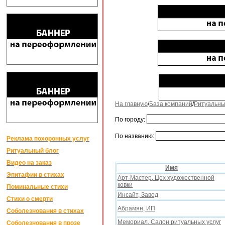
На главную
/
База компаний
/
Ритуальны
По городу:
По названию:
Реклама похоронных услуг
Ритуальный блог
Видео на заказ
Имя
Эпитафии в стихах
Арт-Мастер, Цеx xудожественной
ковки
Поминальные стихи
Инсайт, Завод
Стихи о смерти
Абрамян, ИП
Соболезнования в стихах
Мемориал, Салон ритуальныx услуг
Соболезнования в прозе