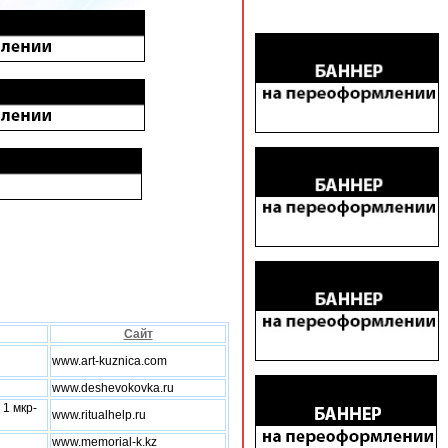
Сайт
www.art-kuznica.com
www.deshevokovka.ru
 1 мкр-
www.ritualhelp.ru
www.memorial-k.kz