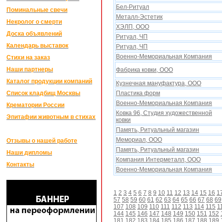
Бел-Ритуал
Поминальные свечи
Металл-Эстетик
Некролог о смерти
ХЭЛП, ООО
Доска объявлений
Ритуал, ЧП
Календарь выставок
Ритуал, ЧП
Военно-Мемориальная Компания
Стихи на заказ
Наши партнеры
Фабрика ковки, ООО
Каталог продукции компаний
Кузнечная мануфактура, ООО
Список кладбищ Москвы
Пластика форм
Военно-Мемориальная Компания
Крематории России
Ковка 96, Студия xудожественной
Эпитафии животным в стихах
ковки
Память, Ритуальный магазин
Мемориал, ООО
Отзывы о нашей работе
Память, Ритуальный магазин
Наши дипломы
Компания Интерметалл, ООО
Контакты
Военно-Мемориальная Компания
1
2
3
4
5
6
7
8
9
10
11
12
13
14
15
16
1
57
58
59
60
61
62
63
64
65
66
67
68
69
107
108
109
110
111
112
113
114
115
1
144
145
146
147
148
149
150
151
152
181
182
183
184
185
186
187
188
189