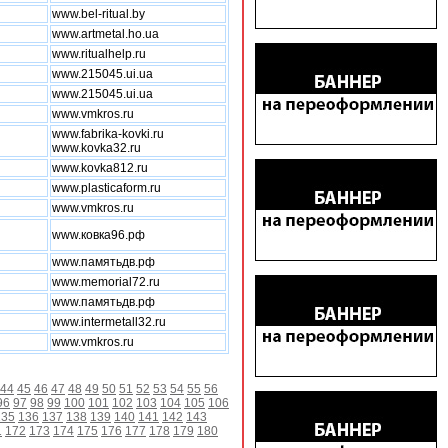
www.bel-ritual.by
www.artmetal.ho.ua
www.ritualhelp.ru
www.215045.ui.ua
www.215045.ui.ua
www.vmkros.ru
www.fabrika-kovki.ru
www.kovka32.ru
www.kovka812.ru
www.plasticaform.ru
www.vmkros.ru
www.ковка96.рф
www.памятьдв.рф
www.memorial72.ru
www.памятьдв.рф
www.intermetall32.ru
www.vmkros.ru
44
45
46
47
48
49
50
51
52
53
54
55
56
96
97
98
99
100
101
102
103
104
105
106
135
136
137
138
139
140
141
142
143
1
172
173
174
175
176
177
178
179
180