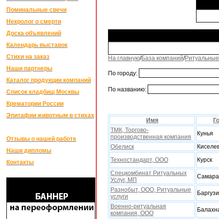
Поминальные свечи
Некролог о смерти
Доска объявлений
Календарь выставок
Стихи на заказ
На главную
/
База компаний
/
Ритуальные
Наши партнеры
По городу:
Каталог продукции компаний
По названию:
Список кладбищ Москвы
Крематории России
Эпитафии животным в стихах
Имя
Г
ТМК, Торгово-
Кунья
производственная компания
Отзывы о нашей работе
Обелиск
Киселе
Наши дипломы
Техностандарт, ООО
Курск
Контакты
Спецкомбинат Ритуальных
Самара
Услуг, МП
Разнобыт, ООО, Ритуальные
Баргуз
услуги
Военно-ритуальная
Балахн
компания, ООО