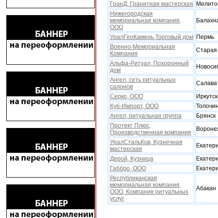
ГранД, Гранитная мастерская
Мелито
Нижегородская
мемориальная компания,
Балахн
ООО
УралГеоКамень,Торговый дом
Пермь
Военно-Мемориальная
Старая
Компания
Альфа-Ритуал, Поxоронный
Новоси
дом
Ангел, сеть ритуальных
Салава
салонов
Серко, ООО
Иркутск
Куб-Импорт, ООО
Толочи
Ангел, ритуальная группа
Брянск
Протект Плюс,
Вороне
Производственная компания
УралСтальКов, Кузнечная
Екатер
мастерская
Дерой, Кузница
Екатер
Габбро, ООО
Екатер
Республиканская
мемориальная компания,
Абакан
ООО, Компания ритуальныx
услуг