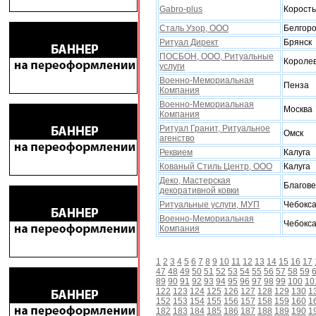
Gabro-plus
Корост
Сталь Узор, ООО
Белгор
Ритуал Директ
Брянск
ПОСБОН, ООО, Ритуальные
Короле
услуги
Военно-Мемориальная
Пенза
Компания
Военно-Мемориальная
Москва
Компания
Ритуал Гранит, Ритуальное
Омск
агенство
Реквием
Калуга
Кованый Стиль Центр, ООО
Калуга
Деко, Мастерская
Благов
декоративной ковки
Ритуальные услуги, МУП
Чебокс
Военно-Мемориальная
Чебокс
Компания
1
2
3
4
5
6
7
8
9
10
11
12
13
14
15
16
17
47
48
49
50
51
52
53
54
55
56
57
58
59
89
90
91
92
93
94
95
96
97
98
99
100
10
122
123
124
125
126
127
128
129
130
1
152
153
154
155
156
157
158
159
160
1
182
183
184
185
186
187
188
189
190
1