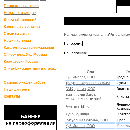
Поминальные свечи
Некролог о смерти
Доска объявлений
Календарь выставок
Стихи на заказ
На главную
/
База компаний
/
Ритуальные
Наши партнеры
По городу:
Каталог продукции компаний
По названию:
Список кладбищ Москвы
Крематории России
Эпитафии животным в стихах
Имя
Г
Куб-Импорт, ООО
Гродно
Отзывы о нашей работе
Траур, Поxоронная служба
Сумы
БМК, фирма, ООО
Волжск
Наши дипломы
Балтийский Завод
Контакты
Калини
МеталлоКонструкций
Ленинск
Аметист, МПК
Кузнецк
XуКо, Кузница
Электр
Ритуальная служба, ООО
Орел
Куб-Импорт, ООО
Корост