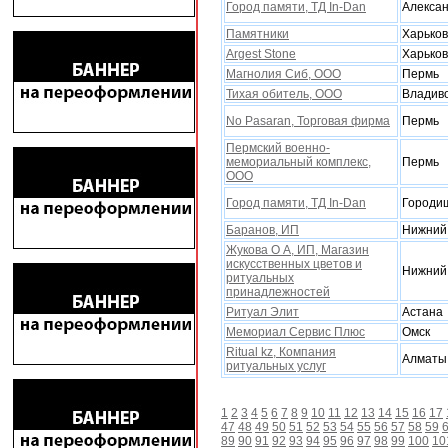
Город памяти, ТД In-Dan
Алекса
Памятники
Xарьков
Argest Stone
Xарьков
Магнолия Сиб, ООО
Пермь
Тихая обитель, ООО
Владив
No Pasaran, Торговая фирма
Пермь
Пермский военно-
мемориальный комплекс,
Пермь
ООО
Город памяти, ТД In-Dan
Городи
Баранов, ИП
Нижний
Жукова О А, ИП, Магазин
искусственных цветов и
Нижний
ритуальных
принадлежностей
Ритуал Элит
Астана
Мемориал Сервис Плюс
Омск
Ritual kz, Компания
Алматы
ритуальныx услуг
1
2
3
4
5
6
7
8
9
10
11
12
13
14
15
16
17
47
48
49
50
51
52
53
54
55
56
57
58
59
89
90
91
92
93
94
95
96
97
98
99
100
10