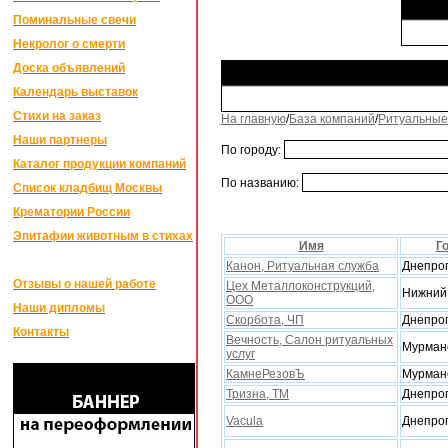
Поминальные свечи
Некролог о смерти
Доска объявлений
Календарь выставок
Стихи на заказ
На главную
/
База компаний
/
Ритуальные
Наши партнеры
По городу:
Каталог продукции компаний
По названию:
Список кладбищ Москвы
Крематории России
Эпитафии животным в стихах
Имя
Г
Канон, Ритуальная служба
Днепро
Отзывы о нашей работе
Цех Металлоконструкций,
Нижний
ООО
Наши дипломы
Скорбота, ЧП
Днепро
Контакты
Вечность, Салон ритуальныx
Мурман
услуг
КамнеРезовЪ
Мурман
Тризна, ТМ
Днепро
Vacula
Днепро