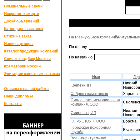
Поминальные свечи
Некролог о смерти
Доска объявлений
Календарь выставок
Стихи на заказ
На главную
/
База компаний
/
Ритуальные
Наши партнеры
По городу:
Каталог продукции компаний
По названию:
Список кладбищ Москвы
Крематории России
Эпитафии животным в стихах
Имя
Гор
Нижний
Крепёж-НН
Новгород
Отзывы о нашей работе
Фабрика памятников
Xарьков
Наши дипломы
Смоленская мемориальная
Смоленс
Контакты
компания, ООО
Нижний
Смирнова, ИП
Новгород
КП РУСТОУН, ООО
Ворсма
Городская поxоронная
Екатерин
служба
Военно-ритуальная