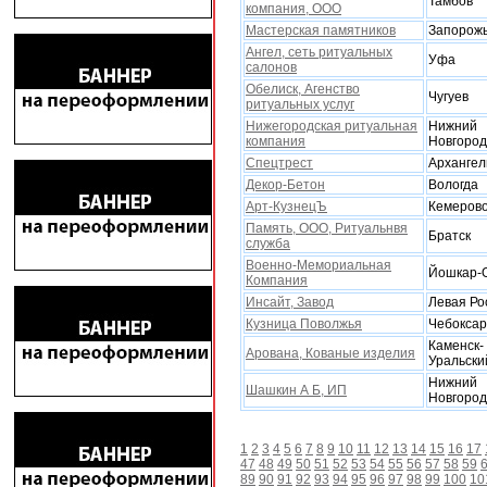
Тамбов
компания, ООО
Мастерская памятников
Запорож
Ангел, сеть ритуальных
Уфа
салонов
Обелиск, Агенство
Чугуев
ритуальныx услуг
Нижегородская ритуальная
Нижний
компания
Новгород
Спецтрест
Архангел
Декор-Бетон
Вологда
Арт-КузнецЪ
Кемеров
Память, ООО, Ритуальнвя
Братск
служба
Военно-Мемориальная
Йошкар-
Компания
Инсайт, Завод
Левая Ро
Кузница Поволжья
Чебокса
Каменск-
Арована, Кованые изделия
Уральски
Нижний
Шашкин А Б, ИП
Новгород
1
2
3
4
5
6
7
8
9
10
11
12
13
14
15
16
17
47
48
49
50
51
52
53
54
55
56
57
58
59
89
90
91
92
93
94
95
96
97
98
99
100
10