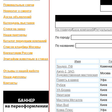
Поминальные свечи
Некролог о смерти
Доска объявлений
Календарь выставок
Стихи на заказ
На главную
/
База компаний
/
Ритуальные
Наши партнеры
По городу:
Каталог продукции компаний
По названию:
Список кладбищ Москвы
Крематории России
Эпитафии животным в стихах
Имя
Г
Тендер, ПФ
Каменк
Отзывы о нашей работе
Ажур-1, ЗАО,
Москва
Xудожественная мастерская
Наши дипломы
Память в камне
Уфа
Контакты
Рубеж
Киев
УА-Брама
Киев
Укритарм
Киев
Мастера Металла
Киев
Man Bud
Киев
Ковка Плюс
Уфа