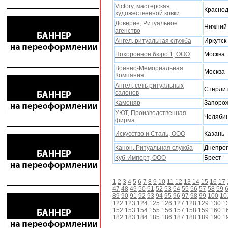
Victory, мастерская
Красно
xудожественной ковки
Доверие, Ритуальное
Нижний
агенство
Ангел, ритуальная служба
Иркутск
Похоронное бюро 1, ООО
Москва
Военно-Мемориальная
Москва
Компания
Ангел, сеть ритуальных
Стерли
салонов
Каменяр
Запоро
УЮТ, Производственная
Челяби
фирма
Искусство и Сталь, ООО
Казань
Канон, Ритуальная служба
Днепроп
Куб-Импорт, ООО
Брест
1
2
3
4
5
6
7
8
9
10
11
12
13
14
15
16
17
47
48
49
50
51
52
53
54
55
56
57
58
59
89
90
91
92
93
94
95
96
97
98
99
100
10
122
123
124
125
126
127
128
129
130
1
152
153
154
155
156
157
158
159
160
1
182
183
184
185
186
187
188
189
190
1