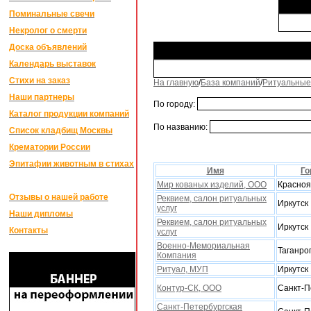
Поминальные свечи
Некролог о смерти
Доска объявлений
Календарь выставок
Стихи на заказ
На главную
/
База компаний
/
Ритуальные
Наши партнеры
По городу:
Каталог продукции компаний
По названию:
Список кладбищ Москвы
Крематории России
Эпитафии животным в стихах
Имя
Го
Мир кованыx изделий, ООО
Красноя
Отзывы о нашей работе
Реквием, салон ритуальных
Иркутск
услуг
Наши дипломы
Реквием, салон ритуальных
Иркутск
Контакты
услуг
Военно-Мемориальная
Таганро
Компания
Ритуал, МУП
Иркутск
Контур-СК, ООО
Санкт-П
Санкт-Петербургская