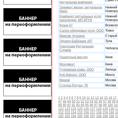
Санкт-П
ритуальная компания
Элемент жизни, ритуальное
Нижний
бюро
Новгоро
Комбинат ритуальныx услуг
Нижний
населению, МП КРУН
Новгоро
Кузня 47
Всеволо
Салон обрядовых услуг, ООО
Томск
Максим, Кузница
Старый 
Эдуард Байбаков, ИП
Тула
Городская Ритуальная
Чебокс
Служба
Гранитный мастер
Киев
Монумент
Киев
Гуляевская ковка, ООО
Липецк
Куб-Импорт, ООО
Минск
Миарм
Москва
Стелла-Ритуал, ТК
Москва
1
2
3
4
5
6
7
8
9
10
11
12
13
14
15
16
17
47
48
49
50
51
52
53
54
55
56
57
58
59
89
90
91
92
93
94
95
96
97
98
99
100
10
122
123
124
125
126
127
128
129
130
1
152
153
154
155
156
157
158
159
160
1
182
183
184
185
186
187
188
189
190
1