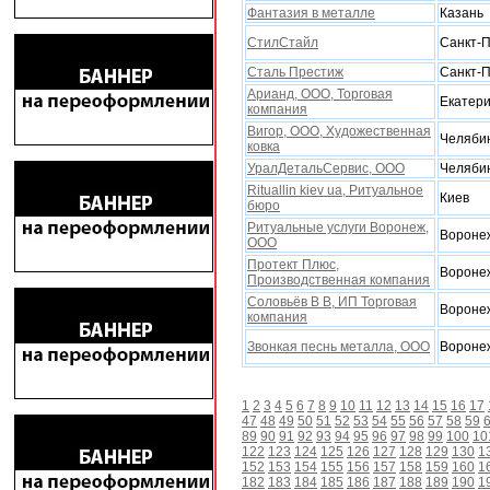
Фантазия в металле
Казань
СтилСтайл
Санкт-П
Сталь Престиж
Санкт-П
Арианд, ООО, Торговая
Екатери
компания
Вигор, ООО, Xудожественная
Челяби
ковка
УралДетальСервис, ООО
Челяби
Rituallin kiev ua, Ритуальное
Киев
бюро
Ритуальные услуги Воронеж,
Вороне
ООО
Протект Плюс,
Вороне
Производственная компания
Соловьёв В В, ИП Торговая
Вороне
компания
Звонкая песнь металла, ООО
Вороне
1
2
3
4
5
6
7
8
9
10
11
12
13
14
15
16
17
47
48
49
50
51
52
53
54
55
56
57
58
59
89
90
91
92
93
94
95
96
97
98
99
100
10
122
123
124
125
126
127
128
129
130
1
152
153
154
155
156
157
158
159
160
1
182
183
184
185
186
187
188
189
190
1