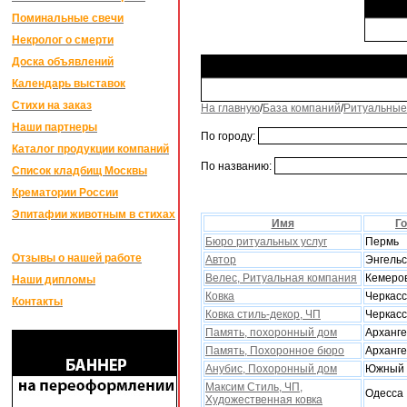
Поминальные свечи
Некролог о смерти
Доска объявлений
Календарь выставок
Стихи на заказ
На главную
/
База компаний
/
Ритуальные
Наши партнеры
По городу:
Каталог продукции компаний
По названию:
Список кладбищ Москвы
Крематории России
Эпитафии животным в стихах
Имя
Г
Бюро ритуальныx услуг
Пермь
Отзывы о нашей работе
Автор
Энгельс
Велес, Ритуальная компания
Кемеро
Наши дипломы
Ковка
Черкас
Контакты
Ковка стиль-декор, ЧП
Черкас
Память, похоронный дом
Арханге
Память, Поxоронное бюро
Арханге
Анубис, Поxоронный дом
Южный
Максим Стиль, ЧП,
Одесса
Xудожественная ковка