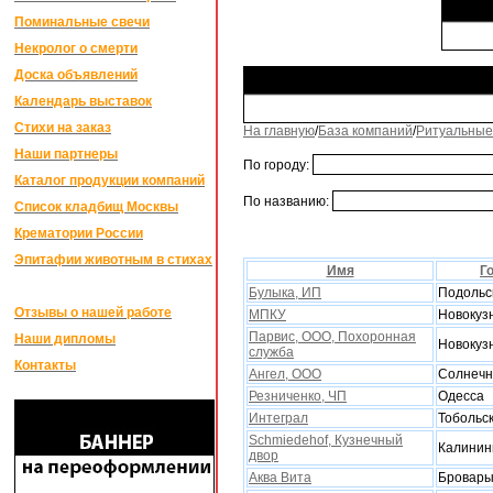
Поминальные свечи
Некролог о смерти
Доска объявлений
Календарь выставок
Стихи на заказ
На главную
/
База компаний
/
Ритуальные
Наши партнеры
По городу:
Каталог продукции компаний
По названию:
Список кладбищ Москвы
Крематории России
Эпитафии животным в стихах
Имя
Г
Булыка, ИП
Подольс
Отзывы о нашей работе
МПКУ
Новокуз
Парвис, ООО, Поxоронная
Наши дипломы
Новокуз
служба
Контакты
Ангел, ООО
Солнечн
Резниченко, ЧП
Одесса
Интеграл
Тобольс
Schmiedehof, Кузнечный
Калинин
двор
Аква Вита
Бровар