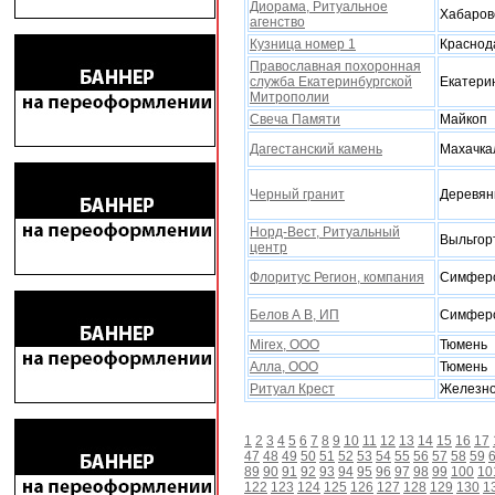
Диорама, Ритуальное
Xабаров
агенство
Кузница номер 1
Краснод
Православная похоронная
служба Екатеринбургской
Екатери
Митрополии
Свеча Памяти
Майкоп
Дагестанский камень
Махачка
Черный гранит
Деревян
Норд-Вест, Ритуальный
Выльгор
центр
Флоритус Регион, компания
Симфер
Белов А В, ИП
Симфер
Mirex, ООО
Тюмень
Алла, ООО
Тюмень
Ритуал Крест
Железн
1
2
3
4
5
6
7
8
9
10
11
12
13
14
15
16
17
47
48
49
50
51
52
53
54
55
56
57
58
59
89
90
91
92
93
94
95
96
97
98
99
100
10
122
123
124
125
126
127
128
129
130
1