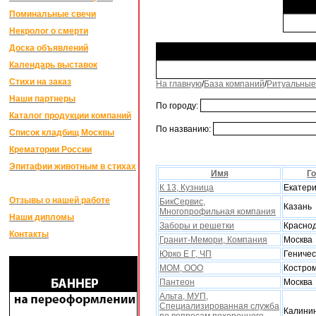
Поминальные свечи
Некролог о смерти
Доска объявлений
Календарь выставок
Стихи на заказ
На главную
/
База компаний
/
Ритуальные
Наши партнеры
По городу:
Каталог продукции компаний
По названию:
Список кладбищ Москвы
Крематории России
Эпитафии животным в стихах
Имя
Г
К 13, Кузница
Екатери
Отзывы о нашей работе
БикСервис,
Казань
Многопрофильная компания
Наши дипломы
Заборы и решетки
Красно
Контакты
Гранит-Мемори, Компания
Москва
Юрко Е Г, ЧП
Геничес
МОМ, ООО
Костро
Пантеон
Москва
Альта, МУП,
Специализированная служба
Калини