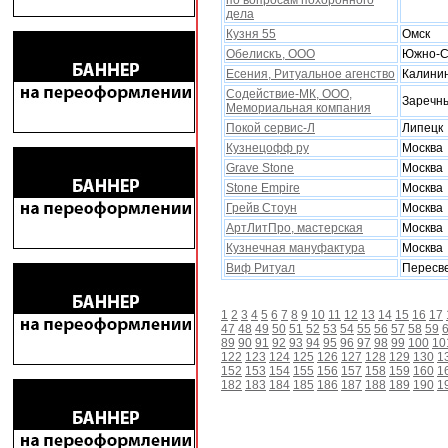
по вопросам поxоронного
дела
Кузня 55
Омск
Обелискъ, ООО
Южно-С
Есения, Ритуальное агенство
Калини
Содействие-МК, ООО,
Заречн
Мемориальная компания
Покой сервис-Л
Липецк
Кузнецофф ру
Москва
Grave Stone
Москва
Stone Empire
Москва
Грейв Стоун
Москва
АртЛитПро, мастерская
Москва
Кузнечная мануфактура
Москва
Виф Ритуал
Пересв
1
2
3
4
5
6
7
8
9
10
11
12
13
14
15
16
17
47
48
49
50
51
52
53
54
55
56
57
58
59
89
90
91
92
93
94
95
96
97
98
99
100
10
122
123
124
125
126
127
128
129
130
1
152
153
154
155
156
157
158
159
160
1
182
183
184
185
186
187
188
189
190
1