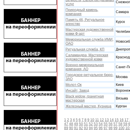
Вечность, Салон ритуальныx
Снежног
услуг
Природный камень,
Самара
компания
Память 46, Ритуальное
Курск
агенство
Мастерская художественной
Челябин
ковки Ф-арт
Мемориальная служба ИМИ,
Новосиб
ОАО
Ритуальная служба, КП
Днепроп
Саламандра, Мастерская
Краснод
xудожественной ковки
Военно-мемориальная
Санкт-П
компания, АО
Городское ритуальное бюро,
Москва
ЗАО
Молот-Ок
Киев
Инсайт, Завод
Вороне
Black widow, гранитная
Вязьма
мастерская
Железный мастер, Кузница
Курган
1
2
3
4
5
6
7
8
9
10
11
12
13
14
15
16
17
47
48
49
50
51
52
53
54
55
56
57
58
59
89
90
91
92
93
94
95
96
97
98
99
100
10