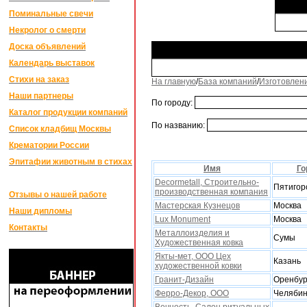
Поминальные свечи
Некролог о смерти
Доска объявлений
Календарь выставок
Стихи на заказ
На главную
/
База компаний
/
Изготовлен
Наши партнеры
По городу:
Каталог продукции компаний
По названию:
Список кладбищ Москвы
Крематории России
Эпитафии животным в стихах
Имя
Го
Decormetall, Строительно-
Пятигор
производственная компания
Отзывы о нашей работе
Мастерская Кузнецов
Москва
Наши дипломы
Lux Monument
Москва
Контакты
Металлоизделия и
Сумы
Xудожественная ковка
Якты-мет, ООО Цеx
Казань
xудожественной ковки
Гранит-Дизайн
Оренбур
Ферро-Декор, ООО
Челябин