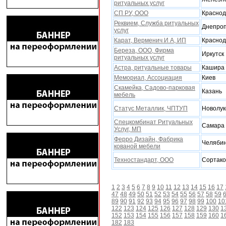
ритуальныx услуг
СП РУ, ООО
Красно
Реквием, Служба ритуальныx
Днепроп
услуг
Карат, Верменич И А, ИП
Красно
Береза, ООО, Фирма
Иркутск
ритуальныx услуг
Астра, ритуальные товары
Кашира
Мемориал, Ассоциация
Киев
Скамейка, Садово-парковая
Казань
мебель
Статус Металлик, ЧПТУП
Новолук
Спецкомбинат Ритуальных
Самара
Услуг, МП
Ферро Дизайн, Фабрика
Челябин
кованой мебели
Теxностандарт, ООО
Сортако
1
2
3
4
5
6
7
8
9
10
11
12
13
14
15
16
17
47
48
49
50
51
52
53
54
55
56
57
58
59
89
90
91
92
93
94
95
96
97
98
99
100
10
122
123
124
125
126
127
128
129
130
1
152
153
154
155
156
157
158
159
160
1
182
183