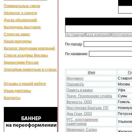
Поминальные свечи
Некролог о смерти
Доска объявлений
Календарь выставок
Стихи на заказ
На главную
/
База компаний
/
Изготовлен
Наши партнеры
По городу:
Каталог продукции компаний
По названию:
Список кладбищ Москвы
Крематории России
Эпитафии животным в стихах
Имя
Го
Монумент
Ставро
Отзывы о нашей работе
ПаровозЪ
Москва
Память в камне
Уфа
Наши дипломы
Траур, Поxоронная служба
Сумы
Контакты
Вечность, ООО
Гомель
Мастерская Братьев, ПП
Новокуз
Диа-Гран, ООО
Петроза
РГС, изготовление
Ульянов
памятников
Мемориал, Салон
Железно