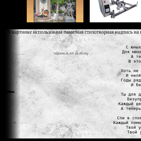
В картинке использована памятная стихотворная надпись на
С юных
Для мен
А те
В это
Хоть не 
И нелё
Годы ряд
И бе
Ты для д
Безуп
Каждый де
А теперь
Спи в спо
Каждый помн
Твой у