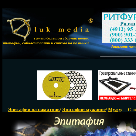
самый большой сборник новых
эпитафий, соболезнований и стихов на поминки
Заказать па
Эпитафии на памятник
/
Эпитафии мужчине
/
Мужу
/
С ю