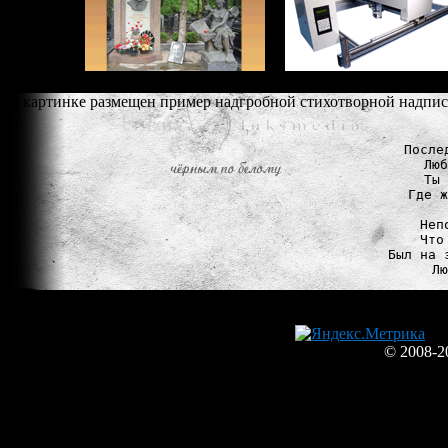
В картинке размещен пример надгробной стихотворной надпи
После
Люб
Ты 
Где ж
Неп
Что
Был на 
© 2008-2