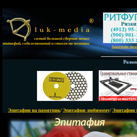
самый большой сборник новых
эпитафий, соболезнований и стихов на поминки
Заказать па
Размещение
Эпитафии на памятник
/
Эпитафии любимому
/
Эпитафии 