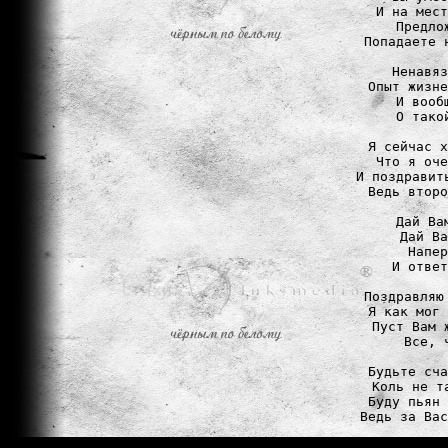
И на мест
Предло
Попадаете 
Ненавяз
Опыт жизне
И вооб
О тако
Я сейчас х
Что я оче
И поздравит
Ведь второ
Дай Ва
Дай Ва
Напер
И ответ
Поздравляю
Я как мог 
Пуст Вам 
Все, 
Будьте сча
Коль не т
Буду пьян 