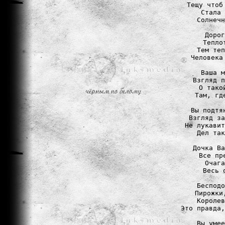
Тещу чтоб
Стала 
Солнечн
Дорог
Тепло
Тем теп
Человека
Ваша м
Взгляд п
О тако
Там, гд
Вы подтя
Взгляд за
Не лукавит
Дел так
Дочка Ва
Все пр
Очага
Весь 
Бесподо
Пирожки
Королев
Это правда,
Вы умее