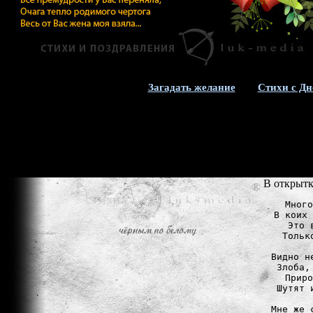
Загадать желание
Стихи с Дн
В открытк
Много
В коих 
Это 
Тольк
Видно н
Злоба,
Приро
Шутят 
Мне же 