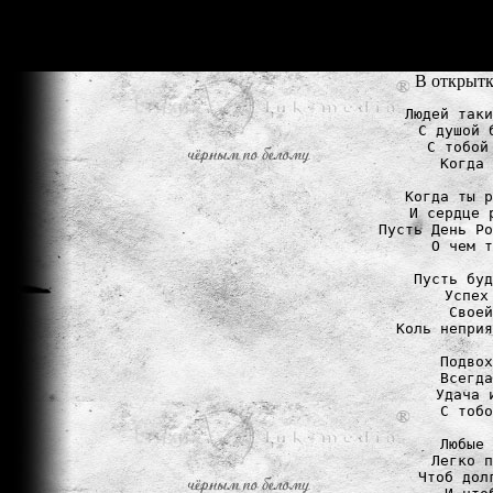
В открытк
Людей таки
С душой 
С тобой
Когда 
Когда ты р
И сердце 
Пусть День Ро
О чем т
Пусть буд
Успех
Своей
Коль неприя
Подвох
Всегда
Удача 
С тобо
Любые 
Легко п
Чтоб дол