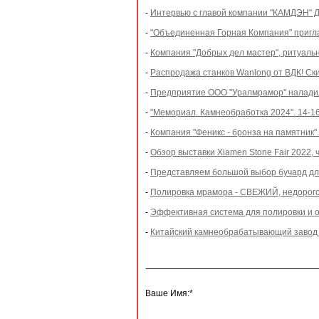
-
Интервью с главой компании "КАМДЭН" 
-
"Объединенная Горная Компания" пригл
-
Компания "Добрых дел мастер", ритуаль
-
Распродажа станков Wanlong от ВДК! Ск
-
Предприятие ООО "Уралмрамор" наладил
-
"Мемориал. Камнеобработка 2024". 14-16
-
Компания "Феникс - бронза на памятник
-
Обзор выставки Xiamen Stone Fair 2022, 
-
Представляем большой выбор бучард дл
-
Полировка мрамора - СВЕЖИЙ, недорогой
-
Эффективная система для полировки и 
-
Китайский камнеобрабатывающий завод 
Ваше Имя:*