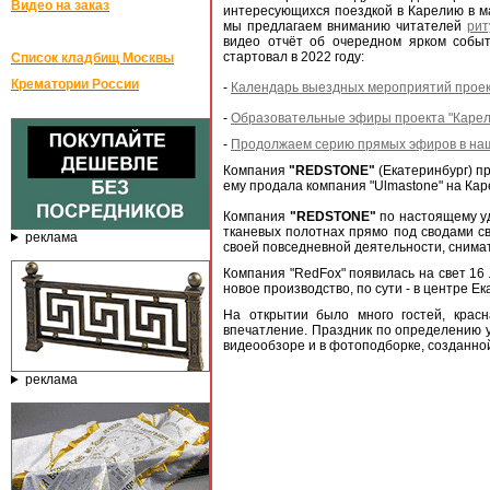
Видео на заказ
интересующихся поездкой в Карелию в ма
мы предлагаем вниманию читателей
рит
видео отчёт об очередном ярком событ
стартовал в 2022 году:
Список кладбищ Москвы
Крематории России
-
Календарь выездных мероприятий проекта
-
Образовательные эфиры проекта "Карел
-
Продолжаем серию прямых эфиров в наш
Компания
"REDSTONE"
(Екатеринбург) п
ему продала компания "Ulmastone" на Ка
Компания
"REDSTONE"
по настоящему у
тканевых полотнах прямо под сводами св
реклама
своей повседневной деятельности, снима
Компания "RedFox" появилась на свет 16 
новое производство, по сути - в центре Е
На открытии было много гостей, красн
впечатление. Праздник по определению 
видеообзоре и в фотоподборке, созданно
реклама