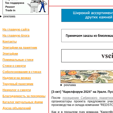
реклама
На главную сайта
На главную блога
Контакты
Эпитафии на памятник
Эпитафии
Поминальные стихи
Стихи о смерти
Соболезнования в стихах
Надписи на венках
Траурный панегирик
реклама
Некролог о смерти
[3-окт] "Карелфорум 2024" на Урале. П
Благодарность за похороны
После
посещение Сибирского гранитно
организаторы проекта предложили уча
Каталог ритуальных фирм
производства и склада компании "REDSTO
Доска объявлений
Как и в прошлом году команда "КарелФо