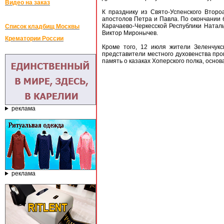
Видео на заказ
К празднику из Свято-Успенского Второ
апостолов Петра и Павла. По окончании
Карачаево-Черкесской Республики Натал
Список кладбищ Москвы
Виктор Миронычев.
Крематории России
Кроме того, 12 июля жители Зеленчук
представители местного духовенства про
память о казаках Хоперского полка, основ
реклама
реклама