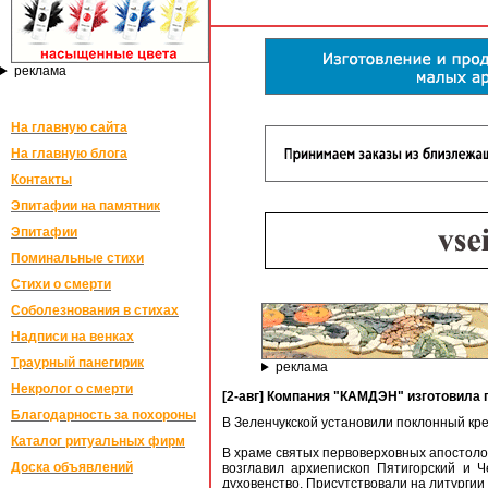
реклама
На главную сайта
На главную блога
Контакты
Эпитафии на памятник
Эпитафии
Поминальные стихи
Стихи о смерти
Соболезнования в стихах
Надписи на венках
Траурный панегирик
реклама
Некролог о смерти
[2-авг] Компания "КАМДЭН" изготовила
Благодарность за похороны
В Зеленчукской установили поклонный кре
Каталог ритуальных фирм
В храме святых первоверховных апостоло
Доска объявлений
возглавил архиепископ Пятигорский и 
духовенство. Присутствовали на литургии