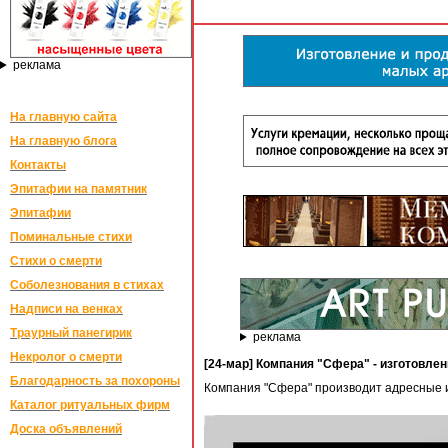
реклама
На главную сайта
На главную блога
Контакты
Эпитафии на памятник
Эпитафии
Поминальные стихи
Стихи о смерти
Соболезнования в стихах
Надписи на венках
Траурный панегирик
реклама
Некролог о смерти
[24-мар] Компания "Сфера" - изготовл
Благодарность за похороны
Компания "Сфера" производит адресные 
Каталог ритуальных фирм
Доска объявлений