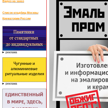
Видео на заказ
Список кладбищ Москвы
Крематории России
реклама
реклама