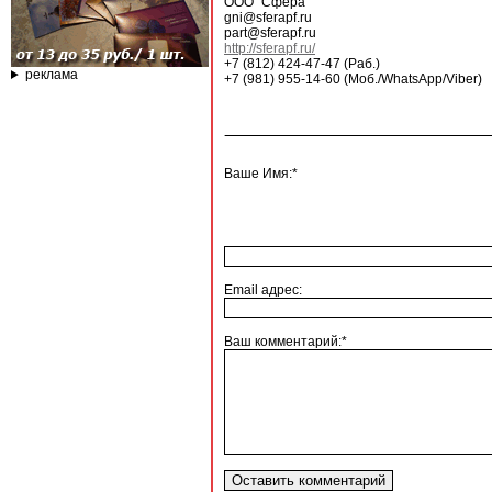
ООО "Сфера"
gni@sferapf.ru
part@sferapf.ru
http://sferapf.ru/
+7 (812) 424-47-47 (Раб.)
реклама
+7 (981) 955-14-60 (Моб./WhatsApp/Viber)
Ваше Имя:*
Email адрес:
Ваш комментарий:*