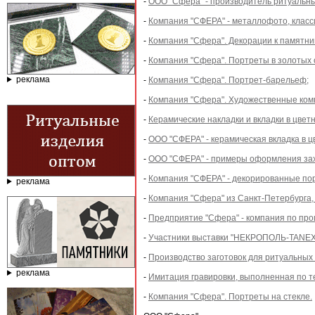
-
ООО "Сфера" - производитель ритуальны
-
Компания "СФЕРА" - металлофото, класс
-
Компания "Сфера". Декорации к памятни
-
Компания "Сфера". Портреты в золотых 
реклама
-
Компания "Сфера". Портрет-барельеф;
-
Компания "Сфера". Художественные ком
-
Керамические накладки и вкладки в цвет
-
ООО "СФЕРА" - керамическая вкладка в ц
-
ООО "СФЕРА" - примеры оформления зах
-
Компания "СФЕРА" - декорированные пор
реклама
-
Компания "Сфера" из Санкт-Петербурга,
-
Предприятие "Сфера" - компания по про
-
Участники выставки "НЕКРОПОЛЬ-TANEXPO
-
Производство заготовок для ритуальных
реклама
-
Имитация гравировки, выполненная по т
-
Компания "Сфера". Портреты на стекле.