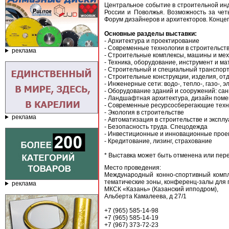
Центральное событие в строительной ин
России и Поволжья. Возможность за чет
Форум дизайнеров и архитекторов. Концеп
Основные разделы выставки:
- Архитектура и проектирование
- Современные технологии в строительст
реклама
- Строительные комплексы, машины и ме
- Техника, оборудование, инструмент и м
- Строительный и специальный транспор
- Строительные конструкции, изделия, о
- Инженерные сети: водо-, тепло-, газо-,
- Оборудование зданий и сооружений: сан
- Ландшафтная архитектура, дизайн пом
- Современные ресурсосберегающие техн
- Экология в строительстве
реклама
- Автоматизация в строительстве и экспл
- Безопасность труда. Спецодежда
- Инвестиционные и инновационные прое
- Кредитование, лизинг, страхование
* Выставка может быть отменена или пер
Место проведения:
Международный конно-спортивный компл
тематические зоны, конференц-залы для п
реклама
МКСК «Казань» (Казанский ипподром),
Альберта Камалеева, д 27/1
+7 (965) 585-14-98
+7 (965) 585-14-19
+7 (967) 373-72-23