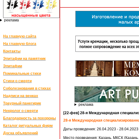
реклама
На главную сайта
На главную блога
Контакты
Эпитафии на памятник
Эпитафии
Поминальные стихи
Стихи о смерти
Соболезнования в стихах
Надписи на венках
Траурный панегирик
реклама
Некролог о смерти
[22-фев] 28-я Международная специали
Благодарность за похороны
28-я Международная специализированн
Каталог ритуальных фирм
Даты проведения: 26.04.2023 - 28.04.2023 г
Доска объявлений
Место проведения: Казань, МКСК (Казань,