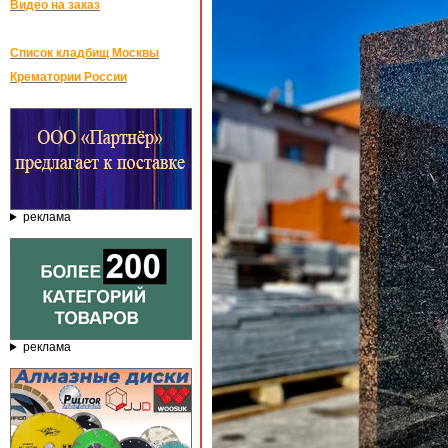
Видео на заказ
Список кладбищ Москвы
Крематории России
реклама
реклама