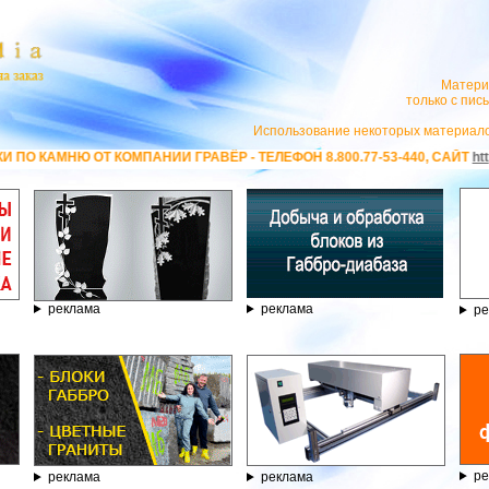
Матери
только с пи
Использование некоторых материало
КОМПАНИИ ГРАВЁР - ТЕЛЕФОН 8.800.77-53-440, САЙТ
https://stanok-gr
реклама
реклама
ре
ре
реклама
реклама