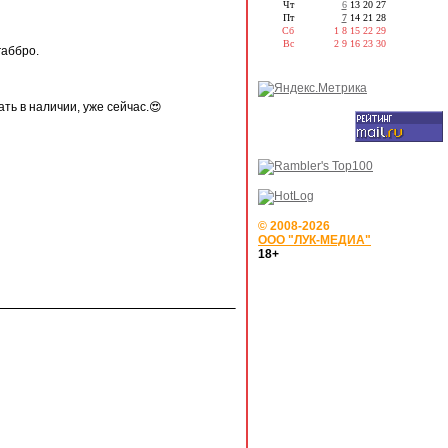
Чт
6
13
20
27
Пт
7
14
21
28
Сб
1
8
15
22
29
Вс
2
9
16
23
30
габбро.
ать в наличии, уже сейчас.😍
© 2008-2026
ООО "ЛУК-МЕДИА"
18+