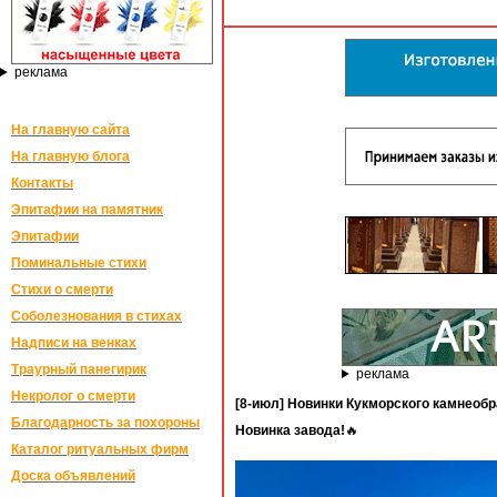
реклама
На главную сайта
На главную блога
Контакты
Эпитафии на памятник
Эпитафии
Поминальные стихи
Стихи о смерти
Соболезнования в стихах
Надписи на венках
Траурный панегирик
реклама
Некролог о смерти
[8-июл] Новинки Кукморского камнеоб
Благодарность за похороны
Новинка завода!
🔥
Каталог ритуальных фирм
Доска объявлений