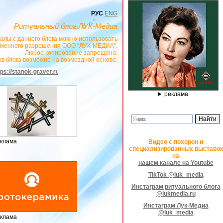
РУС
ENG
Ритуальный блог ЛУК-Медиа
алы с данного блога можно использовать
сьменного разрешения ООО "ЛУК-МЕДИА".
Любое копирование запрещено.
в блога возможно на возмездной основе.
aver.ru
- РЕКЛАМОДАТЕЛЬ ИП Павленко С.В. ИНН: 233008852896. Erid: 2SDn
реклама
клама
Видео с похорон и
специализированных выставок
на
нашем канале на Youtube
TikTok @luk_media
Инстаграм ритуального блога
@lukmedia.ru
Инстаграм Лук-Медиа
@luk_media
клама