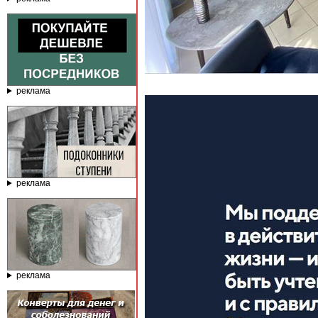
реклама
реклама
реклама