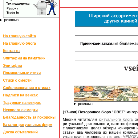
реклама
На главную сайта
На главную блога
Контакты
Эпитафии на памятник
Эпитафии
Поминальные стихи
Стихи о смерти
Соболезнования в стихах
Надписи на венках
Траурный панегирик
реклама
Некролог о смерти
[17-ноя] Похоронное бюро "СВЕТ" из го
Благодарность за похороны
Многим читателям
ритуального блога
хо
ритуальной деятельности, пакетно фикси
Каталог ритуальных фирм
с участниками, делая обзоры конкурсов 
Доска объявлений
статьи два человека из нашей команды
украинская похоронная
выставка MEMOSV