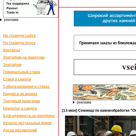
реклама
На главную сайта
На главную блога
Контакты
Эпитафии на памятник
Эпитафии
Поминальные стихи
Стихи о смерти
Соболезнования в стихах
Надписи на венках
Траурный панегирик
реклама
Некролог о смерти
[13-июн] Семинар по камнеобработке "Об
Благодарность за похороны
Каталог ритуальных фирм
Доска объявлений