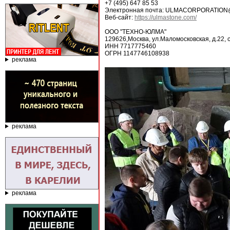
+7 (495) 647 85 53
Электронная почта: ULMACORPORATIO
Веб-сайт:
https://ulmastone.com/
ООО "ТЕХНО-ЮЛМА"
129626,Москва, ул.Маломосковская, д.22, с
ИНН 7717775460
ОГРН 1147746108938
реклама
реклама
реклама