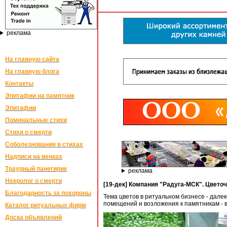
реклама
На главную сайта
На главную блога
Контакты
Эпитафии на памятник
Эпитафии
Поминальные стихи
Стихи о смерти
Соболезнования в стихах
Надписи на венках
Траурный панегирик
реклама
Некролог о смерти
[19-дек] Компания "Радуга-МСК". Цветоч
Благодарность за похороны
Тема цветов в ритуальном бизнесе - дале
помещений и возложения к памятникам - 
Каталог ритуальных фирм
Доска объявлений