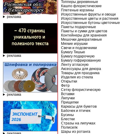
Топперы деревянные
Кашпо флористические
Плетеные корзины
Искусственные фрукты и овощи
реклама
Искусственные цветы и растения
Искусственные бутоны цветочные
Пакеты подарочные
Пакеты и сумки для цветов
Контейнеры для хранения
Мешочки декоративные
Мягкие игрушки
Свечи и подсвечники
Бумагу Тишью
реклама
Бумагу подарочную
Бумагу гофрированную
Ленту атласную
Аксессуары для декора
Товары для праздника
Изделия из стекла
Открытки
Фетр
Сетку флористическую
Вставки
реклама
Липучки
Прищепки
Каркасы для букетов
Бабочек и птичек
Бусины
Блестки
Стразы на липучках
Полисилк
Шары из ротанга
реклама