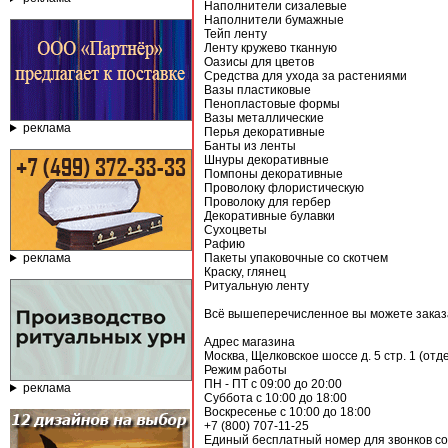
Наполнители сизалевые
Наполнители бумажные
Тейп ленту
Ленту кружево тканную
Оазисы для цветов
Средства для ухода за растениями
Вазы пластиковые
Пенопластовые формы
Вазы металлические
реклама
Перья декоративные
Банты из ленты
Шнуры декоративные
Помпоны декоративные
Проволоку флористическую
Проволоку для гербер
Декоративные булавки
Сухоцветы
Рафию
реклама
Пакеты упаковочные со скотчем
Краску, глянец
Ритуальную ленту
Всё вышеперечисленное вы можете заказ
Адрес магазина
Москва, Щелковское шоссе д. 5 стр. 1 (о
Режим работы
ПН - ПТ с 09:00 до 20:00
реклама
Суббота с 10:00 до 18:00
Воскресенье с 10:00 до 18:00
+7 (800) 707-11-25
Единый бесплатный номер для звонков со 