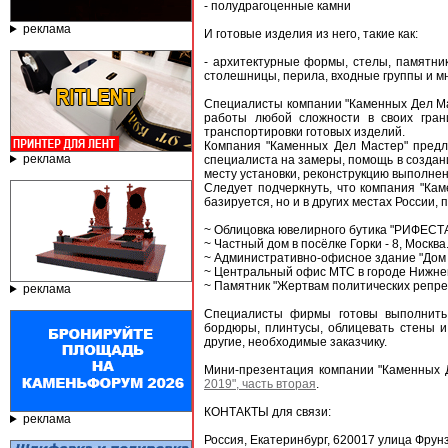
- полудрагоценные камни
реклама
И готовые изделия из него, такие как:
- архитектурные формы, стелы, памятники
столешницы, перила, входные группы и мн
Специалисты компании "Каменных Дел Мас
работы любой сложности в своих гран
транспортировки готовых изделий.
Компания "Каменных Дел Мастер" предл
реклама
специалиста на замеры, помощь в создани
месту установки, реконструкцию выполнен
Следует подчеркнуть, что компания "Кам
базируется, но и в других местах России
~ Облицовка ювелирного бутика "РИФЕСТА
~ Частный дом в посёлке Горки - 8, Москва
~ Административно-офисное здание "Дом 
~ Центральный офис МТС в городе Нижне
~ Памятник "Жертвам политических репре
реклама
Специалисты фирмы готовы выполнить 
бордюры, плинтусы, облицевать стены и
другие, необходимые заказчику.
Мини-презентация компании "Каменных 
2019", часть вторая
.
КОНТАКТЫ для связи:
реклама
Россия, Екатеринбург, 620017 улица Фрун