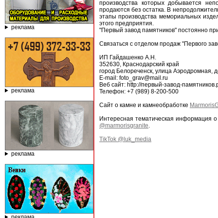
производства которых добывается неп
продаются без остатка. В непродолжител
этапы производства мемориальных издел
этого предприятия.
реклама
"Первый завод памятников" постоянно пр
Связаться с отделом продаж "Первого за
ИП Гайдашенко А.Н.
352630, Краснодарский край
город Белореченск, улица Аэродромная, д
E-mail: foto_grav@mail.ru
Веб сайт: http://первый-завод-памятников
реклама
Телефон: +7 (989) 8-200-500
Сайт о камне и камнеобработке
MarmorisG
Интересная тематическая информация о 
@marmorisgranite
.
TikTok @luk_media
реклама
реклама