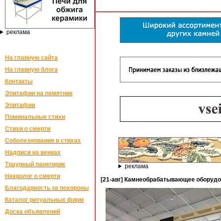
реклама
На главную сайта
На главную блога
Контакты
Эпитафии на памятник
Эпитафии
Поминальные стихи
Стихи о смерти
Соболезнования в стихах
Надписи на венках
Траурный панегирик
реклама
Некролог о смерти
[21-авг] Камнеобрабатывающее оборудо
Благодарность за похороны
Каталог ритуальных фирм
Доска объявлений