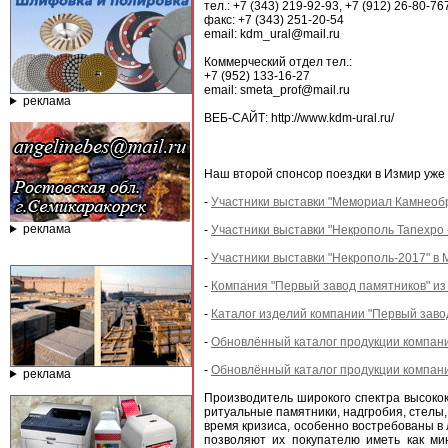
тел.: +7 (343) 219-92-93, +7 (912) 26-80-76
факс: +7 (343) 251-20-54
email: kdm_ural@mail.ru
Коммерческий отдел тел.:
+7 (952) 133-16-27
email: smeta_prof@mail.ru
реклама
ВЕБ-САЙТ: http://www.kdm-ural.ru/
Наш второй спонсор поездки в Измир уже
-
Участники выставки "Мемориал Камнеобра
реклама
-
Участники выставки "Некрополь Tanexpo -
-
Участники выставки "Некрополь-2017" в 
-
Компания "Первый завод памятников" из
-
Каталог изделий компании "Первый заво
-
Обновлённый каталог продукции компании
-
Обновлённый каталог продукции компании
реклама
Производитель широкого спектра высокок
ритуальные памятники, надгробия, стелы
время кризиса, особенно востребованы в
позволяют их покупателю иметь как м