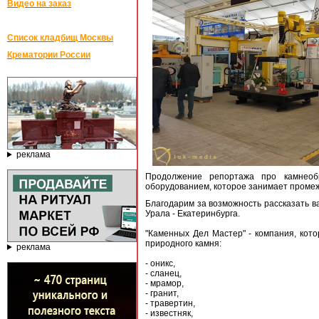
Видео на заказ
Список кладбищ Москвы
Крематории России
реклама
Продолжение репортажа про камнеоб
оборудованием, которое занимает проме
Благодарим за возможность рассказать в
Урала - Екатеринбурга.
"Каменных Дел Мастер" - компания, кото
природного камня:
реклама
- оникс,
- сланец,
- мрамор,
- гранит,
- травертин,
- известняк,