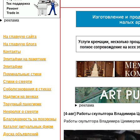
реклама
На главную сайта
На главную блога
Контакты
Эпитафии на памятник
Эпитафии
Поминальные стихи
Стихи о смерти
Соболезнования в стихах
Надписи на венках
Траурный панегирик
реклама
Некролог о смерти
[4-авг] Работы скульптора Владимира 
Благодарность за похороны
Работы скульптора Владимира Циммерлинг
Каталог ритуальных фирм
Доска объявлений