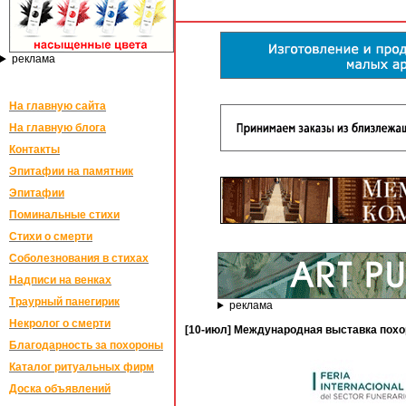
реклама
На главную сайта
На главную блога
Контакты
Эпитафии на памятник
Эпитафии
Поминальные стихи
Стихи о смерти
Соболезнования в стихах
Надписи на венках
Траурный панегирик
реклама
Некролог о смерти
[10-июл] Международная выставка похо
Благодарность за похороны
Каталог ритуальных фирм
Доска объявлений