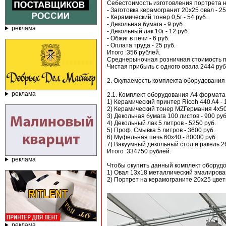
Себестоимость изготовления портрета н
- Заготовка керамогранит 20х25 овал - 25
- Керамический тонер 0,5г - 54 руб.
- Декольная бумага - 9 руб.
реклама
- Декольный лак 10г - 12 руб.
- Обжиг в печи - 6 руб.
- Оплата труда - 25 руб.
Итого :356 рублей.
Среднерыночная розничная стоимость п
Чистая прибыль с одного овала 2444 руб
2. Окупаемость комплекта оборудования
реклама
2.1. Комплект оборудования А4 формата 
1) Керамический принтер Ricoh 440 A4 - 
2) Керамический тонер MZГермания 4х50
3) Декольная бумага 100 листов - 900 руб
4) Декольный лак 5 литров - 5250 руб.
5) Проф. Смывка 5 литров - 3600 руб.
6) Муфельная печь 60х40 - 80000 руб.
7) Вакуумный декольный стол и ракель:2
Итого :334750 рублей.
реклама
Чтобы окупить данный комплект оборудо
1) Овал 13х18 металлический эмалирова
2) Портрет на керамограните 20х25 цвет
реклама