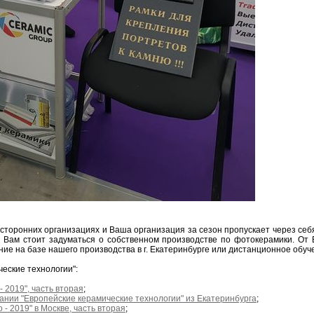
сторонних организациях и Ваша организация за сезон пропускает через себ
о Вам стоит задуматься о собственном производстве по фотокерамики. От
ние на базе нашего производства в г. Екатеринбурге или дистанционное обуч
еские технологии":
 2019", часть вторая
;
пании "Европейские керамические технологии" из Екатеринбурга
;
- 2019" в Москве, часть вторая
;