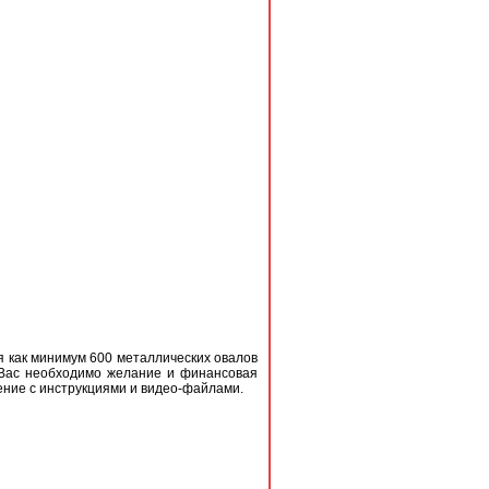
я как минимум 600 металлических овалов
 Вас необходимо желание и финансовая
ение с инструкциями и видео-файлами.