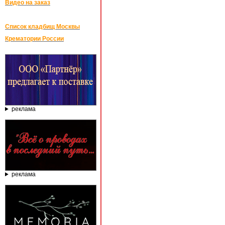
Видео на заказ
Список кладбищ Москвы
Крематории России
реклама
реклама