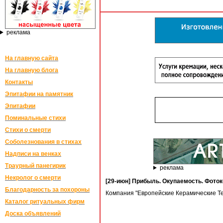
реклама
На главную сайта
На главную блога
Контакты
Эпитафии на памятник
Эпитафии
Поминальные стихи
Стихи о смерти
Соболезнования в стихах
Надписи на венках
Траурный панегирик
реклама
Некролог о смерти
[29-июн] Прибыль. Окупаемость. Фото
Благодарность за похороны
Компания "Европейские Керамические Те
Каталог ритуальных фирм
Доска объявлений