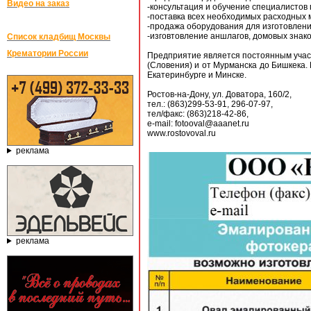
Видео на заказ
-консультация и обучение специалистов 
-поставка всех необходимых расходных 
-продажа оборудования для изготовлени
-изговтовление аншлагов, домовых знако
Список кладбищ Москвы
Крематории России
Предприятие является постоянным участ
(Словения) и от Мурманска до Бишкека.
Екатеринбурге и Минске.
Ростов-на-Дону, ул. Доватора, 160/2,
тел.: (863)299-53-91, 296-07-97,
тел/факс: (863)218-42-86,
e-mail: fotooval@aaanet.ru
www.rostovoval.ru
реклама
реклама