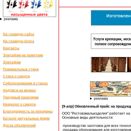
реклама
На главную сайта
На главную блога
Контакты
Эпитафии на памятник
Эпитафии
Поминальные стихи
Стихи о смерти
Соболезнования в стихах
Надписи на венках
Траурный панегирик
реклама
Некролог о смерти
[9-апр] Обновленный прайс на продук
Благодарность за похороны
ООО "Ростовэмальизделия" работает на р
Основные виды деятельности:
Каталог ритуальных фирм
Доска объявлений
-производство заготовок для всех техно
-продажа оборудования для изготовлен