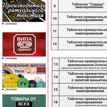
реклама
реклама
реклама