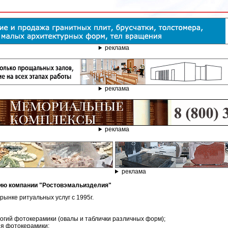
реклама
реклама
реклама
реклама
цию компании "Ростовэмальизделия"
ынке ритуальных услуг с 1995г.
логий фотокерамики (овалы и таблички различных форм);
ия фотокерамики;