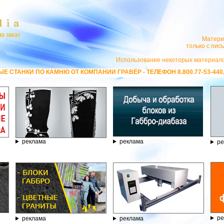
Матери
только с пи
Использование некоторых материало
ОТ КОМПАНИИ ГРАВЁР - ТЕЛЕФОН 8.800.77-53-440, САЙТ
https://stanok-
реклама
реклама
ре
ре
реклама
реклама