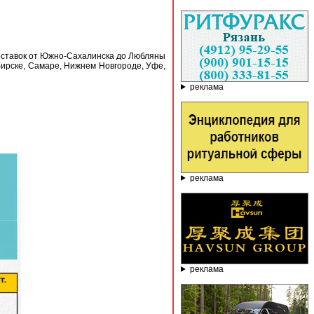
поставок от Южно-Сахалинска до Любляны
бирске, Самаре, Нижнем Новгороде, Уфе,
реклама
реклама
реклама