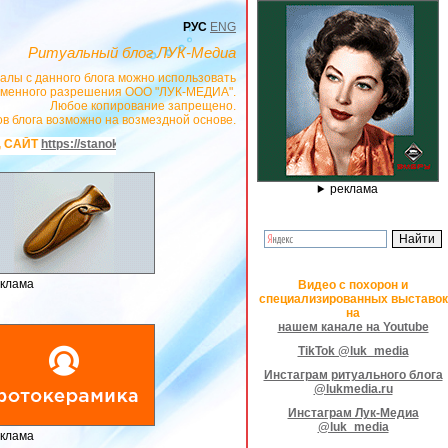
РУС
ENG
Ритуальный блог ЛУК-Медиа
алы с данного блога можно использовать
сьменного разрешения ООО "ЛУК-МЕДИА".
Любое копирование запрещено.
в блога возможно на возмездной основе.
graver.ru
- РЕКЛАМОДАТЕЛЬ ИП Павленко С.В. ИНН: 233008852896. Erid: 2
реклама
клама
Видео с похорон и
специализированных выставок
на
нашем канале на Youtube
TikTok @luk_media
Инстаграм ритуального блога
@lukmedia.ru
Инстаграм Лук-Медиа
@luk_media
клама